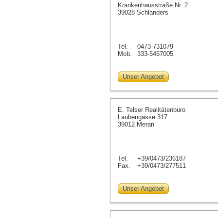
Krankenhausstraße Nr. 2
39028 Schlanders
Tel.
0473-731079
Mob.
333-5457005
Unser Angebot
E. Telser Realitätenbüro
Laubengasse 317
39012 Meran
Tel.
+39/0473/236187
Fax.
+39/0473/277511
Unser Angebot