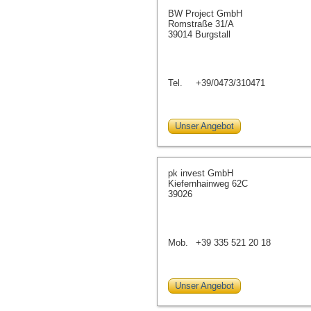
BW Project GmbH
Romstraße 31/A
39014 Burgstall
Tel.
+39/0473/310471
Unser Angebot
pk invest GmbH
Kiefernhainweg 62C
39026
Mob.
+39 335 521 20 18
Unser Angebot