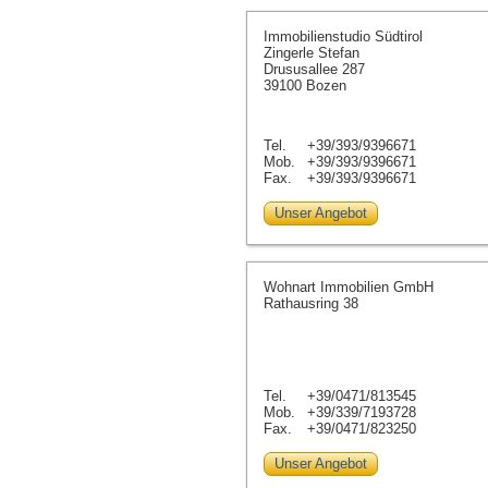
Immobilienstudio Südtirol
Zingerle Stefan
Drususallee 287
39100 Bozen
Tel.
+39/393/9396671
Mob.
+39/393/9396671
Fax.
+39/393/9396671
Unser Angebot
Wohnart Immobilien GmbH
Rathausring 38
Tel.
+39/0471/813545
Mob.
+39/339/7193728
Fax.
+39/0471/823250
Unser Angebot