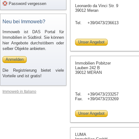
Password vergessen
Leonardo da Vinci Str. 9
39012 Meran
Neu bei Immoweb?
Tel.
+39/0473/236613
Immoweb ist DAS Portal für
Immobilien in Südtirol. Sie können
Unser Angebot
hier Angebote durchstöbern oder
selber Objekte anbieten.
Anmelden
Immobilien Pobitzer
Lauben 242 B
Die Registrierung bietet viele
39012 MERAN
Vorteile und ist gratis!
Immoweb in Italiano
Tel.
+39/0473/233257
Fax.
+39/0473/233269
Unser Angebot
LUMA