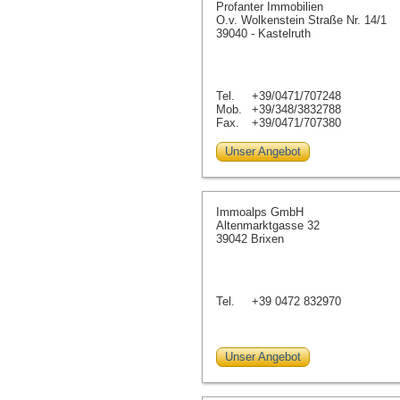
Profanter Immobilien
O.v. Wolkenstein Straße Nr. 14/1
39040 - Kastelruth
Tel.
+39/0471/707248
Mob.
+39/348/3832788
Fax.
+39/0471/707380
Unser Angebot
Immoalps GmbH
Altenmarktgasse 32
39042 Brixen
Tel.
+39 0472 832970
Unser Angebot