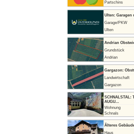
Partschins
Ulten: Garagen 
Garage/PKW
Ulten
Andrian Obstwi
Grundstück
Andrian
Gargazon: Obst
Landwirtschaft
Gargazon
SCHNALSTAL: T
AUGU...
Wohnung
Schnals
Älteres Gebäud
Haus