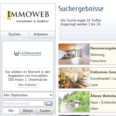
Suchergebnisse
Die Suche ergab 24 Treffer.
Angezeigt werden 1 bis 24.
Suchen
Anbieten
Renovierungsbe
Wohnung
Partschins
Sie stöbern im Moment in den
Exklusives Ges
Angeboten von Immobilien
Einzelhandel / L
DDr.Anton J. Unterholzner
Alle Anbieter
Lana
Älteres Wohnhau
Haus / Einfamili
Ulten
Alle
Mieten
Kaufen