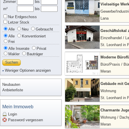
Zimmer
bis
Vielseitige Werk
m²
bis
Gewerbe/Industri
Nur Erdgeschoss
Lana
Letzer Stock
Alle
Neu
Gebraucht
Geschäftslokal 
Alle
Konventioniert
Einzelhandel / L
Frei
St. Leonhard in 
Alle Inserate
Privat
Makler
Bauträger
Moderne Bürofl
Suchen
Büro/Praxis / Bü
Weniger Optionen anzeigen
Meran
Gebäude mit Ge
Neubauten
Anbieterliste
Wohnung
St. Leonhard in 
Mein Immoweb
Charmante Juge
Login
Wohnung / Dach
Password vergessen
Meran