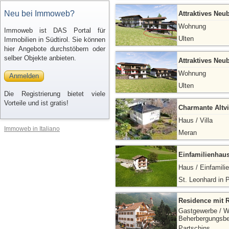
Neu bei Immoweb?
Attraktives Neu
Wohnung
Immoweb ist DAS Portal für
Ulten
Immobilien in Südtirol. Sie können
hier Angebote durchstöbern oder
selber Objekte anbieten.
Attraktives Neu
Wohnung
Anmelden
Ulten
Die Registrierung bietet viele
Vorteile und ist gratis!
Charmante Altvi
Haus / Villa
Immoweb in Italiano
Meran
Einfamilienhaus
Haus / Einfamili
St. Leonhard in 
Residence mit R
Gastgewerbe / W
Beherbergungsbe
Partschins