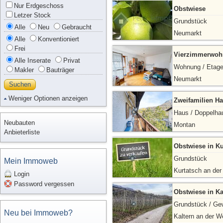
Nur Erdgeschoss
Obstwiese
Letzer Stock
Grundstück
Alle
Neu
Gebraucht
Neumarkt
Alle
Konventioniert
Frei
Vierzimmerwoh
Alle Inserate
Privat
Wohnung / Etag
Makler
Bauträger
Neumarkt
Suchen
Weniger Optionen anzeigen
Zweifamilien Ha
Haus / Doppelha
Neubauten
Montan
Anbieterliste
Obstwiese in Ku
Grundstück
Mein Immoweb
Kurtatsch an der
Login
Password vergessen
Obstwiese in Ka
Grundstück / Ge
Neu bei Immoweb?
Kaltern an der W