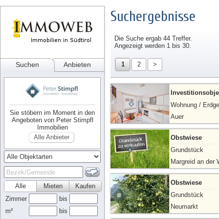
Suchergebnisse
Die Suche ergab 44 Treffer.
Angezeigt werden 1 bis 30.
Suchen
Anbieten
1
2
>
Investitionsobje
Wohnung / Erdg
Sie stöbern im Moment in den
Auer
Angeboten von Peter Stimpfl
Immobilien
Alle Anbieter
Obstwiese
Grundstück
Margreid an der 
Obstwiese
Alle
Mieten
Kaufen
Grundstück
Zimmer
bis
Neumarkt
m²
bis