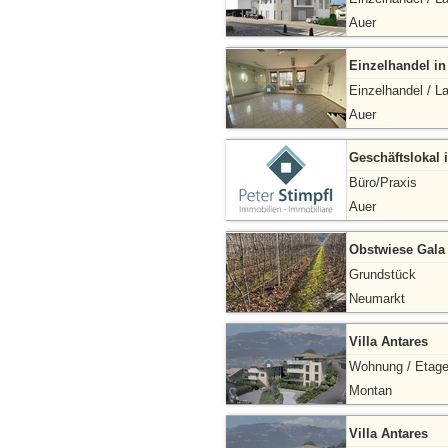
Auer
Einzelhandel in
Einzelhandel / L
Auer
Geschäftslokal
Büro/Praxis
Auer
Obstwiese Gala
Grundstück
Neumarkt
Villa Antares
Wohnung / Etag
Montan
Villa Antares