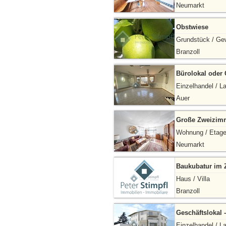
Neumarkt
Obstwiese
Grundstück / Ge
Branzoll
Bürolokal oder 
Einzelhandel / L
Auer
Große Zweizi
Wohnung / Etag
Neumarkt
Baukubatur im 
Haus / Villa
Branzoll
Geschäftslokal 
Einzelhandel / L