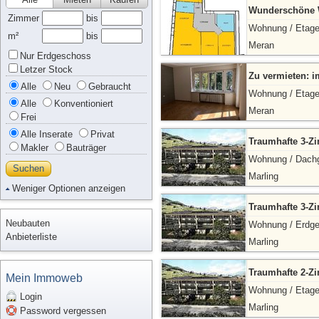
Wunderschöne W
Zimmer
bis
Wohnung / Etag
m²
bis
Meran
Nur Erdgeschoss
Letzer Stock
Zu vermieten: 
Alle
Neu
Gebraucht
Wohnung / Etag
Alle
Konventioniert
Meran
Frei
Alle Inserate
Privat
Traumhafte 3-Z
Makler
Bauträger
Wohnung / Dach
Suchen
Marling
Weniger Optionen anzeigen
Traumhafte 3-Z
Neubauten
Wohnung / Erdg
Anbieterliste
Marling
Traumhafte 2-Z
Mein Immoweb
Wohnung / Etag
Login
Marling
Password vergessen