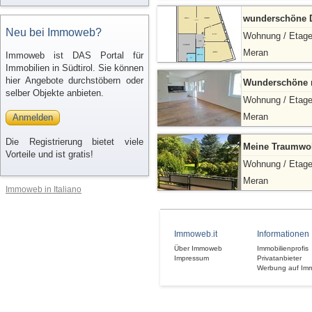
wunderschöne 
Neu bei Immoweb?
Wohnung / Etag
Meran
Immoweb ist DAS Portal für
Immobilien in Südtirol. Sie können
hier Angebote durchstöbern oder
Wunderschöne r
selber Objekte anbieten.
Wohnung / Etag
Meran
Anmelden
Die Registrierung bietet viele
Meine Traumwo
Vorteile und ist gratis!
Wohnung / Etag
Meran
Immoweb in Italiano
Immoweb.it
Informationen
Über Immoweb
Immobilienprofis
Impressum
Privatanbieter
Werbung auf Im