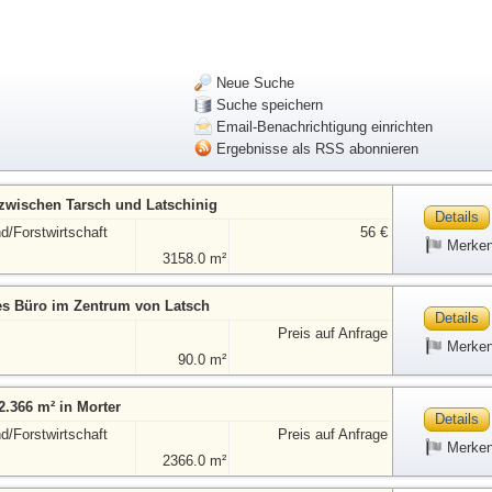
Neue Suche
Suche speichern
Email-Benachrichtigung einrichten
Ergebnisse als RSS abonnieren
zwischen Tarsch und Latschinig
Details
d/Forstwirtschaft
56 €
Merke
3158.0 m²
es Büro im Zentrum von Latsch
Details
Preis auf Anfrage
Merke
90.0 m²
2.366 m² in Morter
Details
d/Forstwirtschaft
Preis auf Anfrage
Merke
2366.0 m²