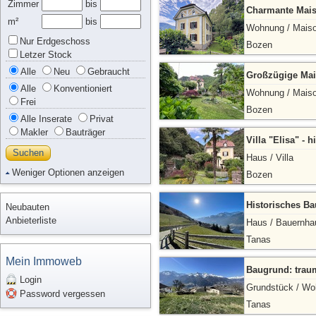
Zimmer
bis
Charmante Mais
m²
bis
Wohnung / Maiso
Nur Erdgeschoss
Bozen
Letzer Stock
Alle
Neu
Gebraucht
Großzügige Mai
Alle
Konventioniert
Wohnung / Maiso
Frei
Bozen
Alle Inserate
Privat
Makler
Bauträger
Villa "Elisa" - 
Suchen
Haus / Villa
Weniger Optionen anzeigen
Bozen
Historisches B
Neubauten
Anbieterliste
Haus / Bauernha
Tanas
Mein Immoweb
Baugrund: trau
Login
Grundstück / W
Password vergessen
Tanas