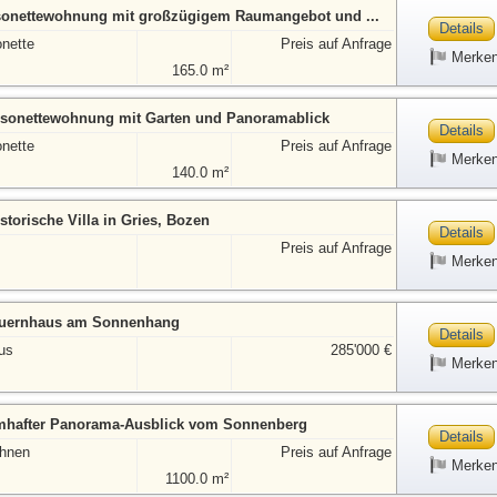
onettewohnung mit großzügigem Raumangebot und ...
Details
nette
Preis auf Anfrage
Merke
165.0 m²
sonettewohnung mit Garten und Panoramablick
Details
nette
Preis auf Anfrage
Merke
140.0 m²
historische Villa in Gries, Bozen
Details
Preis auf Anfrage
Merke
auernhaus am Sonnenhang
Details
us
285'000 €
Merke
mhafter Panorama-Ausblick vom Sonnenberg
Details
ohnen
Preis auf Anfrage
Merke
1100.0 m²