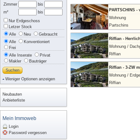
Zimmer
bis
PARTSCHINS - v
m²
bis
Wohnung
Nur Erdgeschoss
Partschins
Letzer Stock
Alle
Neu
Gebraucht
Riffian - Herrl
Alle
Konventioniert
Wohnung / Dach
Frei
Riffian
Alle Inserate
Privat
Makler
Bauträger
Riffian - 3-ZW 
Suchen
Wohnung / Erdg
Weniger Optionen anzeigen
Riffian
Neubauten
Anbieterliste
Mein Immoweb
Login
Password vergessen