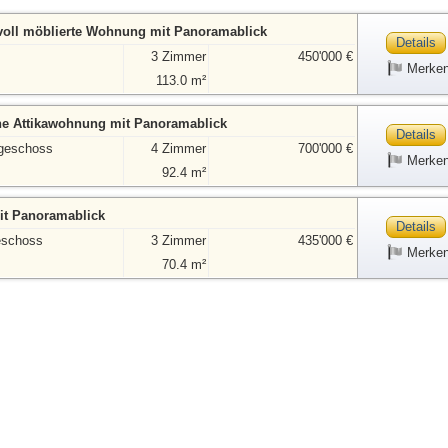
oll möblierte Wohnung mit Panoramablick
Details
3 Zimmer
450'000 €
Merke
113.0 m²
iche Attikawohnung mit Panoramablick
Details
geschoss
4 Zimmer
700'000 €
Merke
92.4 m²
mit Panoramablick
Details
eschoss
3 Zimmer
435'000 €
Merke
70.4 m²