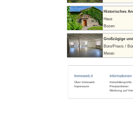
Historisches An
Haus
Bozen
Großzügige und
Büro/Praxis / Bü
Meran
Immoweb.it
Informationen
Über Immoweb
Immobilienprofis
Impressum
Privatanbieter
Werbung auf Im