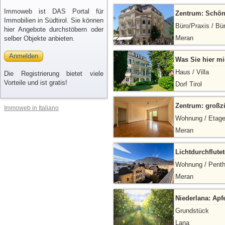
Immoweb ist DAS Portal für
Zentrum: Schön
Immobilien in Südtirol. Sie können
Büro/Praxis / Bü
hier Angebote durchstöbern oder
Meran
selber Objekte anbieten.
Anmelden
Was Sie hier mi
Haus / Villa
Die Registrierung bietet viele
Vorteile und ist gratis!
Dorf Tirol
Zentrum: groß
Immoweb in Italiano
Wohnung / Etag
Meran
Lichtdurchflute
Wohnung / Pent
Meran
Niederlana: Apf
Grundstück
Lana