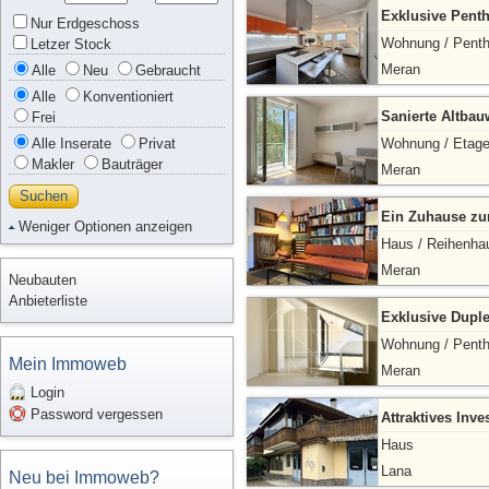
Exklusive Pent
Nur Erdgeschoss
Wohnung / Pent
Letzer Stock
Meran
Alle
Neu
Gebraucht
Alle
Konventioniert
Sanierte Altba
Frei
Alle Inserate
Privat
Wohnung / Etag
Makler
Bauträger
Meran
Suchen
Ein Zuhause zum
Weniger Optionen anzeigen
Haus / Reihenha
Meran
Neubauten
Anbieterliste
Exklusive Dupl
Wohnung / Pent
Mein Immoweb
Meran
Login
Password vergessen
Attraktives Inve
Haus
Lana
Neu bei Immoweb?