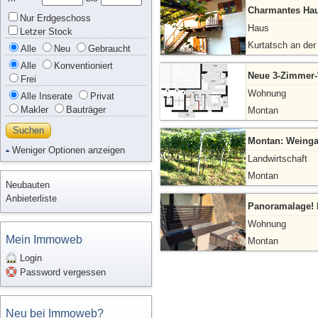
Charmantes Hau
Nur Erdgeschoss
Haus
Letzer Stock
Kurtatsch an der
Alle
Neu
Gebraucht
Alle
Konventioniert
Neue 3-Zimmer-
Frei
Wohnung
Alle Inserate
Privat
Makler
Bauträger
Montan
Suchen
Montan: Weingar
Weniger Optionen anzeigen
Landwirtschaft
Montan
Neubauten
Anbieterliste
Panoramalage! 
Wohnung
Mein Immoweb
Montan
Login
Password vergessen
Neu bei Immoweb?