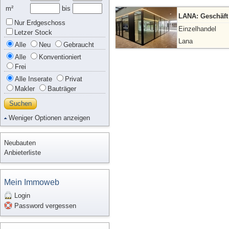
m²
bis
LANA: Geschäft
Nur Erdgeschoss
Einzelhandel
Letzer Stock
Lana
Alle
Neu
Gebraucht
Alle
Konventioniert
Frei
Alle Inserate
Privat
Makler
Bauträger
Suchen
Weniger Optionen anzeigen
Neubauten
Anbieterliste
Mein Immoweb
Login
Password vergessen