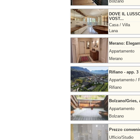
Bolzano
DOVE IL LUSSO
VOST...
Casa / Villa
Lana
Merano: Elegant
Appartamento
Merano
Rifiano - app. 
Appartamento / P
Rifiano
Bolzano/Gries, a
Appartamento
Bolzano
Prezzo convenie
Ufficio/Studio