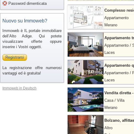
Password dimenticata
Complesso resid
Appartamento
Nuovo su Immoweb?
Merano
Immoweb è IL portale immobiliare
dell’Alto Adige. Qui potete
Appartamento tr
visualizzare offerte oppure
Appartamento / S
inserire i Vostri oggetti.
Laces
Registrarsi
Appartamento qu
La registrazione offre numerosi
Appartamento / P
vantaggi ed è gratuita!
Laces
Immoweb in Deutsch
Vendita diretta -
Casa / Villa
Merano
Bolzano, affittas
Altro