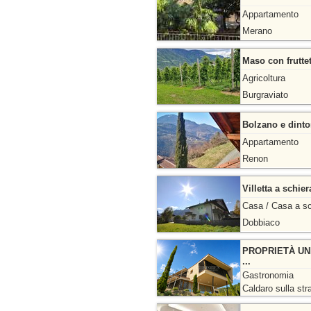
Appartamento
Merano
Maso con fruttet
Agricoltura
Burgraviato
Bolzano e dintor
Appartamento
Renon
Villetta a schie
Casa / Casa a sc
Dobbiaco
PROPRIETÀ UNI
...
Gastronomia
Caldaro sulla str