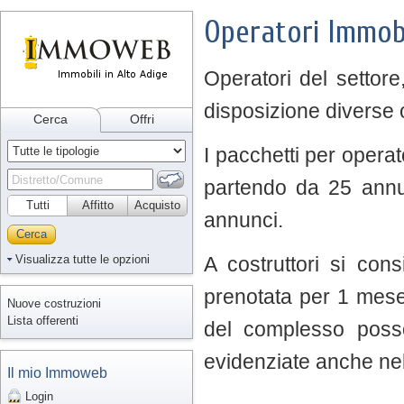
Operatori Immobi
Operatori del settore
disposizione diverse o
Cerca
Offri
I pacchetti per operat
partendo da 25 annunc
Tutti
Affitto
Acquisto
annunci.
Cerca
Visualizza tutte le opzioni
A costruttori si con
prenotata per 1 mese
Nuove costruzioni
Lista offerenti
del complesso posso
evidenziate anche nell
Il mio Immoweb
Login