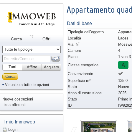
Appartamento quadr
Dati di base
Tipologia dell’oggetto
Apparta
Località
Laces
Cerca
Offri
Via, N˚
Mosswe
Camere
4
Piano
1 von 3
A
Classe energetica
Tutti
Affitto
Acquisto
Convenzionato
Cerca
Superficie m²
135.0
Visualizza tutte le opzioni
Stato
Nuovo
Anno di costruzione
2025
Nuove costruzioni
Stato
Primo i
Lista offerenti
ID
IW9291
Il mio Immoweb
Login