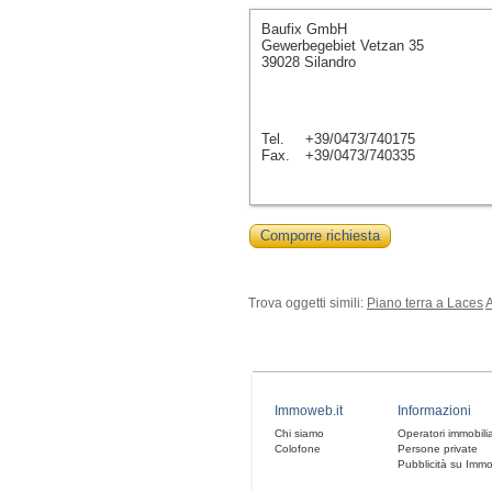
Baufix GmbH
Gewerbegebiet Vetzan 35
39028 Silandro
Tel.
+39/0473/740175
Fax.
+39/0473/740335
Comporre richiesta
Trova oggetti simili:
Piano terra a Laces
Immoweb.it
Informazioni
Chi siamo
Operatori immobilia
Colofone
Persone private
Pubblicità su Imm