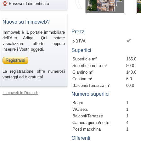
Password dimenticata
Nuovo su Immoweb?
Prezzi
Immoweb è IL portale immobiliare
dell’Alto Adige. Qui potete
più IVA
visualizzare offerte oppure
inserire i Vostri oggetti.
Superfici
Superficie m²
135.0
Registrarsi
Superficie netta m²
80.0
La registrazione offre numerosi
Giardino m²
140.0
vantaggi ed è gratuita!
Cantina m²
6.0
Balcone/Terrazza m²
60.0
Immoweb in Deutsch
Numero superfici
Bagni
1
WC sep.
1
Balconi/Terrazze
1
Camera giorno/notte
4
Posti macchina
1
Offerenti