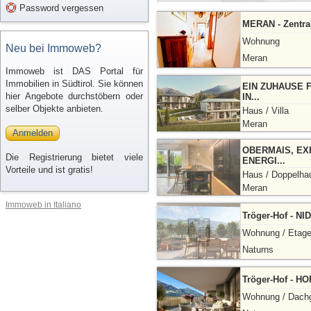
Password vergessen
MERAN - Zentra
Wohnung
Neu bei Immoweb?
Meran
Immoweb ist DAS Portal für
Immobilien in Südtirol. Sie können
EIN ZUHAUSE 
hier Angebote durchstöbern oder
IN...
selber Objekte anbieten.
Haus / Villa
Meran
Anmelden
OBERMAIS, EX
Die Registrierung bietet viele
ENERGI...
Vorteile und ist gratis!
Haus / Doppelha
Meran
Immoweb in Italiano
Tröger-Hof - NI
Wohnung / Etag
Naturns
Tröger-Hof - HO
Wohnung / Dach