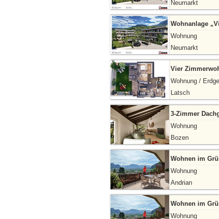
Neumarkt
Wohnanlage „Vir
Wohnung
Neumarkt
Vier Zimmerwo
Wohnung / Erdg
Latsch
3-Zimmer Dach
Wohnung
Bozen
Wohnen im Grün
Wohnung
Andrian
Wohnen im Grün
Wohnung