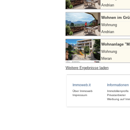
Andrian
Wohnen im Grün
Wohnung
Andrian
Wohnanlage "Mar
Wohnung
Meran
Weitere Ergebnisse laden
Immoweb.it
Informationen
Über Immoweb
Immobilienprofis
Impressum
Privatanbieter
Werbung auf Im