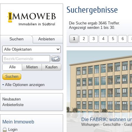
Suchergebnisse
Die Suche ergab 3646 Treffer.
Angezeigt werden 1 bis 30.
Suchen
Anbieten
1
2
3
4
5
6
Alle
Mieten
Kaufen
Suchen
Alle Optionen anzeigen
Neubauten
Anbieterliste
Die FABRIK: wohnen un
Mein Immoweb
Wohungen - Geschäfte - Gast
Login