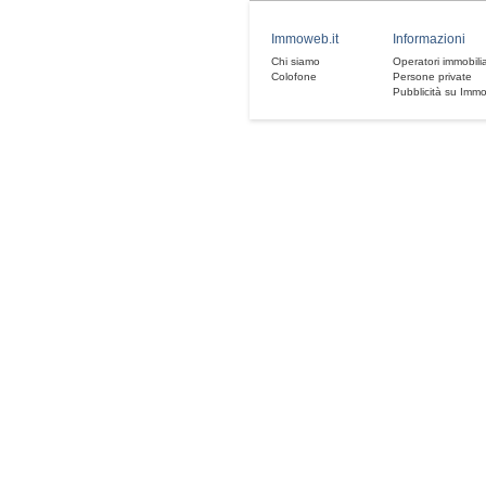
Immoweb.it
Informazioni
Chi siamo
Operatori immobilia
Colofone
Persone private
Pubblicità su Imm