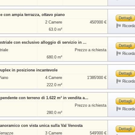
le con ampia terrazza, ottavo piano
Dettagli
2 Camere
450'000 €
Ricord
63.0 m²
riale con esclusivo alloggio di servizio in ...
Dettagli
riale
Prezzo a richiesta
Ricord
680.0 m²
plex in posizione incantevole
Dettagli
Piano
4 Camere
1'385'000 €
Ricord
222.0 m²
pendente con terreno di 1.622 m² in vendita a...
Dettagli
Prezzo a richiesta
Ricord
280.0 m²
noramico con vista unica sulla Val Venosta
Dettagli
Terrazze
3 Camere
549'000 €