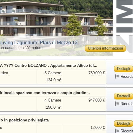
Living Lagundum" Plars di Mezzo 13
 in casa clima "A" nature
Ulteriori informazioni
 ???? Centro BOLZANO . Appartamento Attico (ul...
Dettagli
ttico
5 Camere
750'000 €
Ricord
134.0 m²
ilocale spazioso con terrazza e ampio giardin...
Dettagli
4 Camere
947'000 €
Ricord
156.0 m²
o in posizione privilegiata
Dettagli
io
12'000 €
Ricord