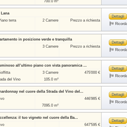
700.0 m²
 Lana
Dettagli
iano terra
2 Camere
Prezzo a richiesta
Ricord
artamento in posizione verde e tranquilla
Dettagli
3 Camere
Prezzo a richiesta
Ricord
minoso all’ultimo piano con vista panoramica ...
Dettagli
offitta
3 Camere
475'000 €
Ricord
rada del Vino
105.0 m²
hardonnay nel cuore della Strada del Vino del...
Dettagli
ivo
446'985 €
Ricord
7095.0 m²
ccellenza: il tuo vigneto nel cuore della Ba...
Dettagli
ivo
647'595 €