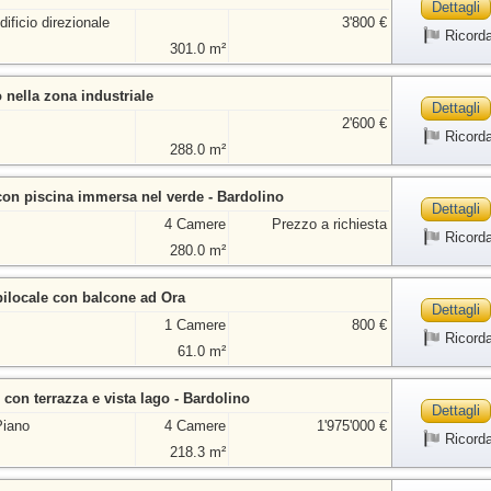
Dettagli
dificio direzionale
3'800 €
Ricord
301.0 m²
 nella zona industriale
Dettagli
2'600 €
Ricord
288.0 m²
 con piscina immersa nel verde - Bardolino
Dettagli
4 Camere
Prezzo a richiesta
Ricord
280.0 m²
 bilocale con balcone ad Ora
Dettagli
1 Camere
800 €
Ricord
61.0 m²
 con terrazza e vista lago - Bardolino
Dettagli
Piano
4 Camere
1'975'000 €
Ricord
218.3 m²