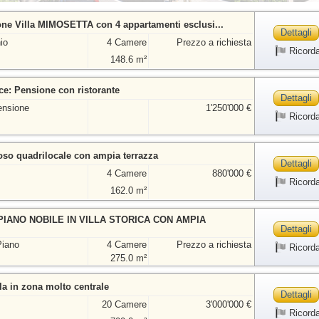
ne Villa MIMOSETTA con 4 appartamenti esclusi...
Dettagli
io
4 Camere
Prezzo a richiesta
Ricord
148.6 m²
ce: Pensione con ristorante
Dettagli
ensione
1'250'000 €
Ricord
so quadrilocale con ampia terrazza
Dettagli
4 Camere
880'000 €
Ricord
162.0 m²
IANO NOBILE IN VILLA STORICA CON AMPIA
Dettagli
Piano
4 Camere
Prezzo a richiesta
Ricord
275.0 m²
la in zona molto centrale
Dettagli
20 Camere
3'000'000 €
Ricord