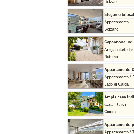
Bolzano
Elegante biloca
Appartamento
Bolzano
Capannone indust
Artigianato/Indust
Naturno
Appartamento Du
Appartamento / 
Lago di Garda
Ampia casa indi
Casa / Casa
Ciardes
Appartamento pa
Appartamento / 