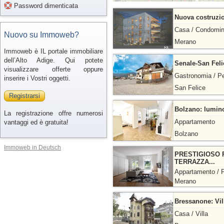
Password dimenticata
Nuova costruzio
Casa / Condomin
Nuovo su Immoweb?
Merano
Immoweb è IL portale immobiliare
dell’Alto Adige. Qui potete
Senale-San Feli
visualizzare offerte oppure
Gastronomia / P
inserire i Vostri oggetti.
San Felice
Registrarsi
Bolzano: lumino
La registrazione offre numerosi
Appartamento
vantaggi ed è gratuita!
Bolzano
Immoweb in Deutsch
PRESTIGIOSO P
TERRAZZA...
Appartamento / 
Merano
Bressanone: Vil
Casa / Villa