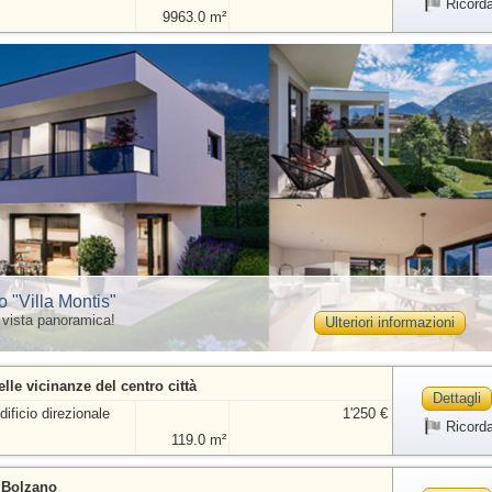
Ricord
9963.0 m²
o "Villa Montis"
 vista panoramica!
Ulteriori informazioni
elle vicinanze del centro città
Dettagli
dificio direzionale
1'250 €
Ricord
119.0 m²
a Bolzano