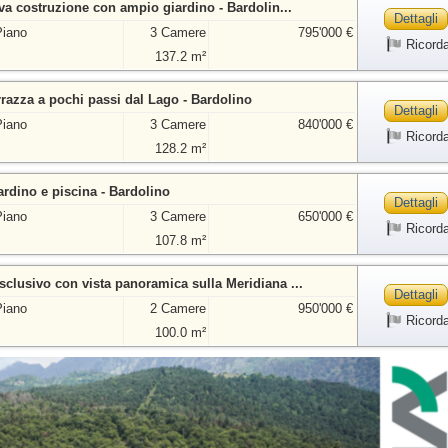
ova costruzione con ampio giardino - Bardolin...
Dettagli
Piano
3 Camere
795'000 €
Ricord
137.2 m²
rrazza a pochi passi dal Lago - Bardolino
Dettagli
Piano
3 Camere
840'000 €
Ricord
128.2 m²
ardino e piscina - Bardolino
Dettagli
Piano
3 Camere
650'000 €
Ricord
107.8 m²
clusivo con vista panoramica sulla Meridiana ...
Dettagli
Piano
2 Camere
950'000 €
Ricord
100.0 m²