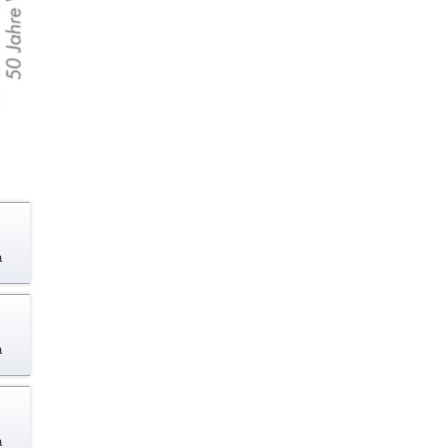
a
a
a