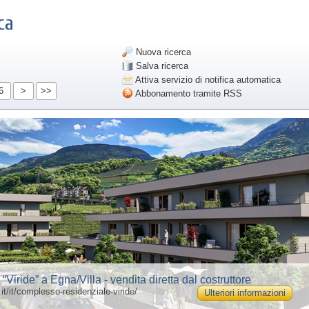
ca
Nuova ricerca
Salva ricerca
Attiva servizio di notifica automatica
6
>
>>
Abbonamento tramite RSS
iride” a Egna/Villa - vendita diretta dal costruttore
it/it/complesso-residenziale-viride/
Ulteriori informazioni