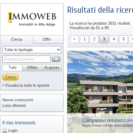
Risultati della ricer
La ricerca ha prodotto 3631 risultati.
Visualizzati da 61 a 90.
Cerca
Offri
<
1
2
3
4
5
Tutti
Affitto
Acquisto
Cerca
Visualizza tutte le opzioni
Nuove costruzioni
Lista offerenti
Complesso residenziale “V
Il mio Immoweb
https://www.rohrer-immobilien.
Login