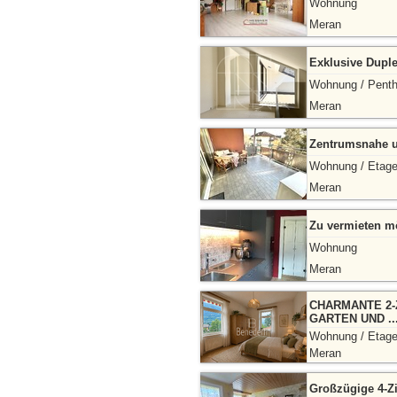
Wohnung
Meran
Exklusive Dupl
Wohnung / Pent
Meran
Zentrumsnahe u
Wohnung / Etag
Meran
Zu vermieten mö
Wohnung
Meran
CHARMANTE 2
GARTEN UND ..
Wohnung / Etag
Meran
Großzügige 4-Z