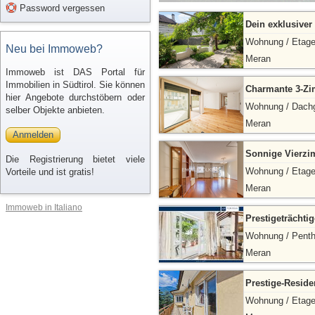
Password vergessen
Dein exklusiver
Wohnung / Etag
Neu bei Immoweb?
Meran
Immoweb ist DAS Portal für
Immobilien in Südtirol. Sie können
Charmante 3-Zi
hier Angebote durchstöbern oder
Wohnung / Dach
selber Objekte anbieten.
Meran
Anmelden
Sonnige Vierz
Die Registrierung bietet viele
Wohnung / Etag
Vorteile und ist gratis!
Meran
Immoweb in Italiano
Prestigeträchti
Wohnung / Pent
Meran
Prestige-Reside
Wohnung / Etag