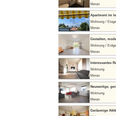
Meran
Apartment im l
Wohnung / Etag
Meran
Gestalten, mode
Wohnung / Erdg
Meran
Interessantes 
Wohnung
Meran
Neuwertige, ge
Wohnung
Meran
Geräumige Atti