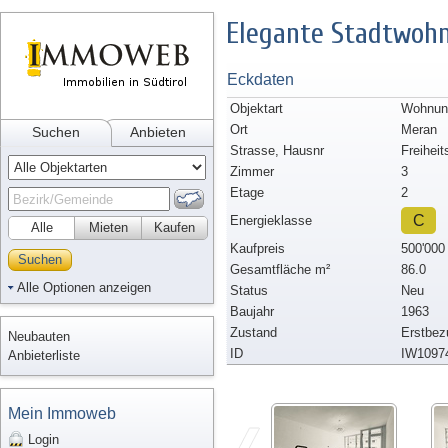
Elegante Stadtwoh
Eckdaten
Objektart
Wohnung
Ort
Meran
Suchen
Anbieten
Strasse, Hausnr
Freiheit
Zimmer
3
Etage
2
C
Energieklasse
Alle
Mieten
Kaufen
Kaufpreis
500'000
Suchen
Gesamtfläche m²
86.0
Alle Optionen anzeigen
Status
Neu
Baujahr
1963
Zustand
Erstbez
Neubauten
ID
IW1097
Anbieterliste
Mein Immoweb
Login