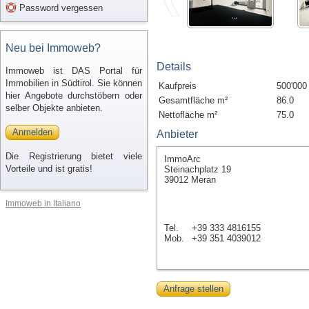
Password vergessen
Neu bei Immoweb?
Details
Immoweb ist DAS Portal für
Immobilien in Südtirol. Sie können
Kaufpreis
500'000
hier Angebote durchstöbern oder
Gesamtfläche m²
86.0
selber Objekte anbieten.
Nettofläche m²
75.0
Anmelden
Anbieter
Die Registrierung bietet viele
ImmoArc
Vorteile und ist gratis!
Steinachplatz 19
39012 Meran
Immoweb in Italiano
Tel.
+39 333 4816155
Mob.
+39 351 4039012
Anfrage stellen