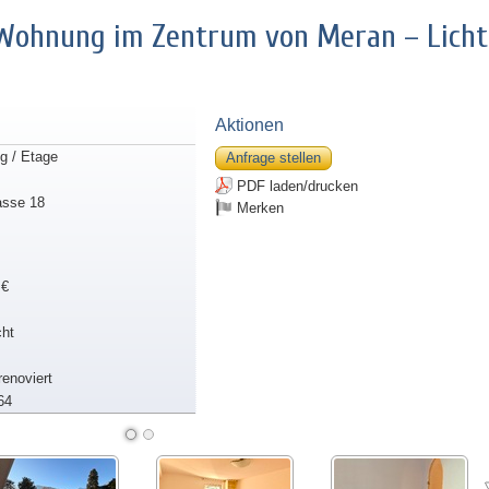
Wohnung im Zentrum von Meran – Licht
Aktionen
 / Etage
Anfrage stellen
PDF laden/drucken
asse 18
Merken
 €
ht
lrenoviert
64