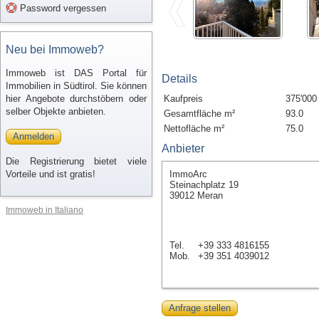
Password vergessen
Neu bei Immoweb?
Immoweb ist DAS Portal für
Details
Immobilien in Südtirol. Sie können
hier Angebote durchstöbern oder
Kaufpreis
375'000
selber Objekte anbieten.
Gesamtfläche m²
93.0
Nettofläche m²
75.0
Anmelden
Anbieter
Die Registrierung bietet viele
Vorteile und ist gratis!
ImmoArc
Steinachplatz 19
39012 Meran
Immoweb in Italiano
Tel.
+39 333 4816155
Mob.
+39 351 4039012
Anfrage stellen