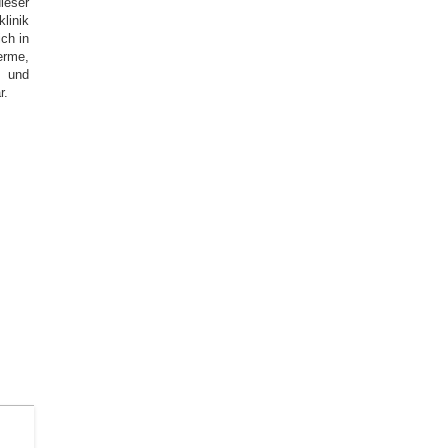
eser
linik
ch in
erme,
n und
r.