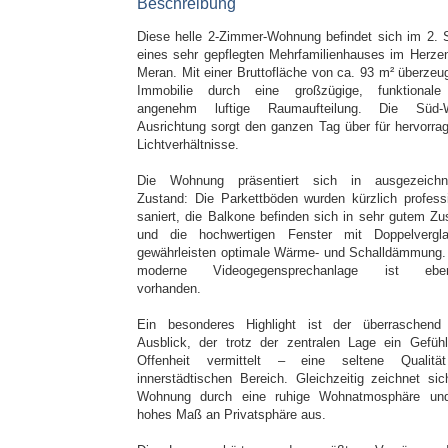
Beschreibung
Diese helle 2-Zimmer-Wohnung befindet sich im 2. 
eines sehr gepflegten Mehrfamilienhauses im Herze
Meran. Mit einer Bruttofläche von ca. 93 m² überzeug
Immobilie durch eine großzügige, funktional
angenehm luftige Raumaufteilung. Die Süd-W
Ausrichtung sorgt den ganzen Tag über für hervorra
Lichtverhältnisse.
Die Wohnung präsentiert sich in ausgezeich
Zustand: Die Parkettböden wurden kürzlich professi
saniert, die Balkone befinden sich in sehr gutem Zu
und die hochwertigen Fenster mit Doppelvergl
gewährleisten optimale Wärme- und Schalldämmung.
moderne Videogegensprechanlage ist ebenf
vorhanden.
Ein besonderes Highlight ist der überraschend 
Ausblick, der trotz der zentralen Lage ein Gefüh
Offenheit vermittelt – eine seltene Qualit
innerstädtischen Bereich. Gleichzeitig zeichnet sic
Wohnung durch eine ruhige Wohnatmosphäre un
hohes Maß an Privatsphäre aus.