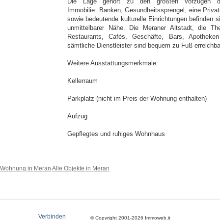
Die Lage gehört zu den größten Vorzügen di
Immobilie: Banken, Gesundheitssprengel, eine Privatk
sowie bedeutende kulturelle Einrichtungen befinden si
unmittelbarer Nähe. Die Meraner Altstadt, die Th
Restaurants, Cafés, Geschäfte, Bars, Apotheke
sämtliche Dienstleister sind bequem zu Fuß erreichba
Weitere Ausstattungsmerkmale:
Kellerraum
Parkplatz (nicht im Preis der Wohnung enthalten)
Aufzug
Gepflegtes und ruhiges Wohnhaus
Wohnung in Meran
Alle Objekte in Meran
Verbinden
© Copyright 2001-2026 Immoweb.it