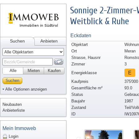
Sonnige 2-Zimmer-
Weitblick & Ruhe
Eckdaten
Suchen
Anbieten
Objektart
Wohnung
Ort
Meran
Strasse, Hausnr
Romstr
Zimmer
3
Alle
Mieten
Kaufen
E
Energieklasse
Suchen
Kaufpreis
375'000
Gesamtfläche m²
93.0
Alle Optionen anzeigen
Status
Gebrauc
Baujahr
1987
Neubauten
Zustand
Teil/Vol
Anbieterliste
ID
IW1097
Mein Immoweb
Login