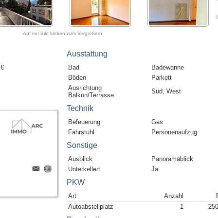
Auf ein Bild klicken zum Vergrößern
Ausstattung
 €
Bad
Badewanne
Böden
Parkett
Ausrichtung
Süd, West
Balkon/Terrasse
Technik
Befeuerung
Gas
Fahrstuhl
Personenaufzug
Sonstige
Ausblick
Panoramablick
Unterkellert
Ja
PKW
Art
Anzahl
Autoabstellplatz
1
250