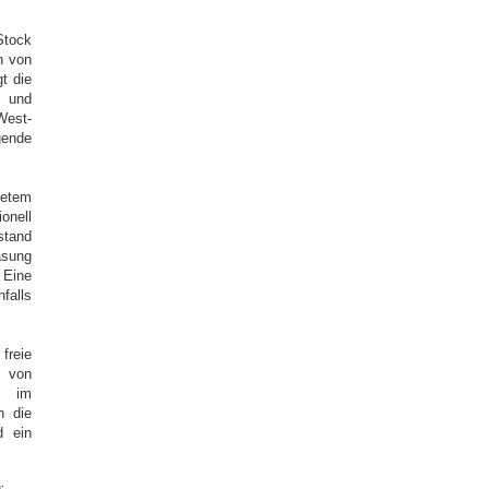
Stock
n von
t die
e und
est-
gende
netem
onell
stand
asung
 Eine
alls
freie
l von
ät im
h die
d ein