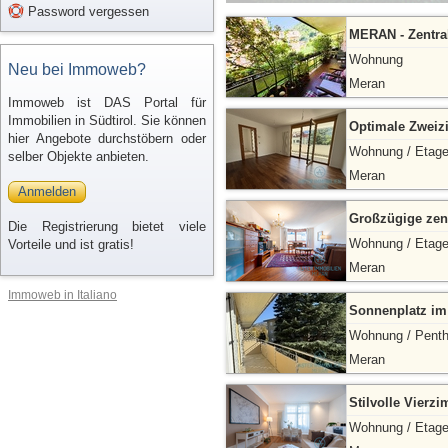
Password vergessen
MERAN - Zentra
Wohnung
Neu bei Immoweb?
Meran
Immoweb ist DAS Portal für
Immobilien in Südtirol. Sie können
Optimale Zweiz
hier Angebote durchstöbern oder
Wohnung / Etag
selber Objekte anbieten.
Meran
Anmelden
Großzügige zen
Die Registrierung bietet viele
Wohnung / Etag
Vorteile und ist gratis!
Meran
Immoweb in Italiano
Sonnenplatz im 
Wohnung / Pent
Meran
Stilvolle Vier
Wohnung / Etag