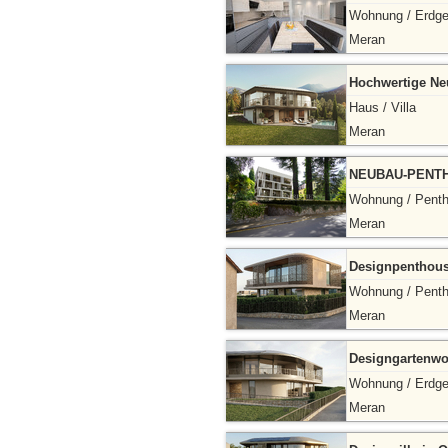
Wohnung / Erdg
Meran
Hochwertige Neu
Haus / Villa
Meran
NEUBAU-PENTH
Wohnung / Pent
Meran
Designpenthous
Wohnung / Pent
Meran
Designgartenwo
Wohnung / Erdg
Meran