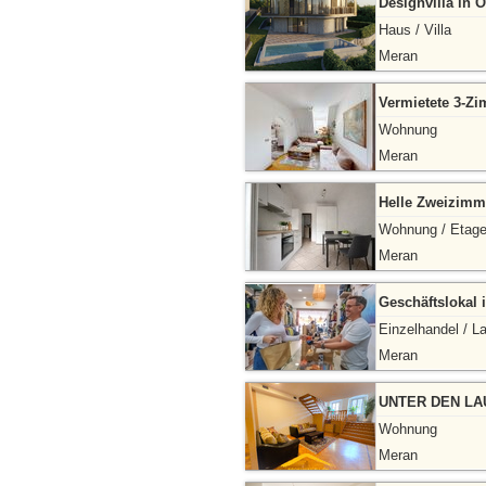
Designvilla in 
Haus / Villa
Meran
Vermietete 3-Z
Wohnung
Meran
Helle Zweizimm
Wohnung / Etag
Meran
Geschäftslokal 
Einzelhandel / L
Meran
UNTER DEN LA
Wohnung
Meran