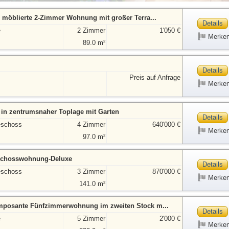
d möblierte 2-Zimmer Wohnung mit großer Terra...
Details
e
2 Zimmer
1'050 €
Merke
89.0 m²
Details
Preis auf Anfrage
Merke
 in zentrumsnaher Toplage mit Garten
Details
eschoss
4 Zimmer
640'000 €
Merke
97.0 m²
schosswohnung-Deluxe
Details
eschoss
3 Zimmer
870'000 €
Merke
141.0 m²
imposante Fünfzimmerwohnung im zweiten Stock m...
Details
e
5 Zimmer
2'000 €
Merke