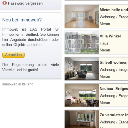
Password vergessen
Miete: helle un
Wohnung / Etag
Neu bei Immoweb?
Meran
Immoweb ist DAS Portal für
Immobilien in Südtirol. Sie können
Villa Winkel
hier Angebote durchstöbern oder
Haus
selber Objekte anbieten.
Meran
Anmelden
Stilvoll wohnen
Die Registrierung bietet viele
Wohnung / Erdg
Vorteile und ist gratis!
Meran
Immoweb in Italiano
Neubau- Erdge
Wohnung / Erdg
Meran
Zu vermieten: 
Wohnung / Etag