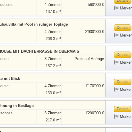
Details
eschoss
4 Zimmer
560'000 €
Merke
137.0 m²
bauvilla mit Pool in ruhiger Toplage
Details
4 Zimmer
2'900'000 €
Merke
206.3 m²
OUSE MIT DACHTERRASSE IN OBERMAIS
Details
house
3 Zimmer
Preis auf Anfrage
Merke
157.2 m²
e mit Blick
Details
house
4 Zimmer
1'170'000 €
Merke
163.0 m²
hnung in Bestlage
Details
eschoss
3 Zimmer
1'290'000 €
Merke
217.0 m²