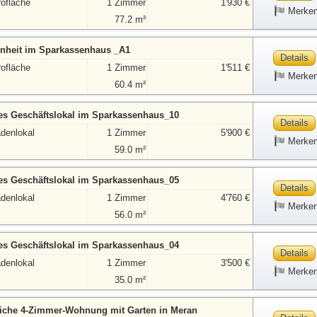
rofläche
1 Zimmer
1'930 €
Merke
77.2 m²
nheit im Sparkassenhaus _A1
Details
rofläche
1 Zimmer
1'511 €
Merke
60.4 m²
nes Geschäftslokal im Sparkassenhaus_10
Details
adenlokal
1 Zimmer
5'900 €
Merke
59.0 m²
nes Geschäftslokal im Sparkassenhaus_05
Details
adenlokal
1 Zimmer
4'760 €
Merke
56.0 m²
nes Geschäftslokal im Sparkassenhaus_04
Details
adenlokal
1 Zimmer
3'500 €
Merke
35.0 m²
liche 4-Zimmer-Wohnung mit Garten in Meran