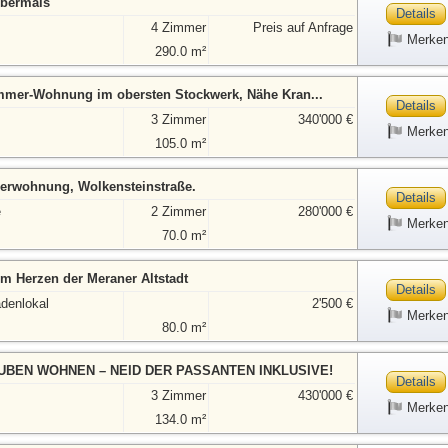
Obermais
Details
4 Zimmer
Preis auf Anfrage
Merke
290.0 m²
immer-Wohnung im obersten Stockwerk, Nähe Kran...
Details
3 Zimmer
340'000 €
Merke
105.0 m²
erwohnung, Wolkensteinstraße.
Details
e
2 Zimmer
280'000 €
Merke
70.0 m²
im Herzen der Meraner Altstadt
Details
adenlokal
2'500 €
Merke
80.0 m²
UBEN WOHNEN – NEID DER PASSANTEN INKLUSIVE!
Details
3 Zimmer
430'000 €
Merke
134.0 m²