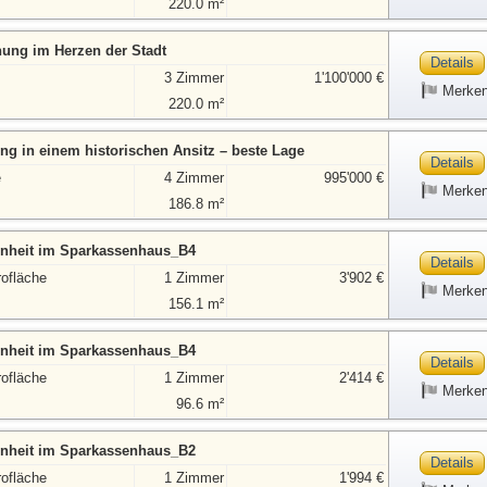
220.0 m²
nung im Herzen der Stadt
Details
3 Zimmer
1'100'000 €
Merke
220.0 m²
ng in einem historischen Ansitz – beste Lage
Details
e
4 Zimmer
995'000 €
Merke
186.8 m²
nheit im Sparkassenhaus_B4
Details
rofläche
1 Zimmer
3'902 €
Merke
156.1 m²
nheit im Sparkassenhaus_B4
Details
rofläche
1 Zimmer
2'414 €
Merke
96.6 m²
nheit im Sparkassenhaus_B2
Details
rofläche
1 Zimmer
1'994 €