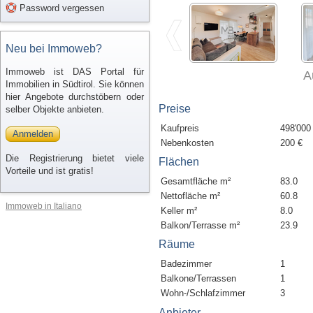
Password vergessen
Neu bei Immoweb?
Immoweb ist DAS Portal für
A
Immobilien in Südtirol. Sie können
hier Angebote durchstöbern oder
Preise
selber Objekte anbieten.
Kaufpreis
498'000
Anmelden
Nebenkosten
200 €
Die Registrierung bietet viele
Flächen
Vorteile und ist gratis!
Gesamtfläche m²
83.0
Nettofläche m²
60.8
Immoweb in Italiano
Keller m²
8.0
Balkon/Terrasse m²
23.9
Räume
Badezimmer
1
Balkone/Terrassen
1
Wohn-/Schlafzimmer
3
Anbieter