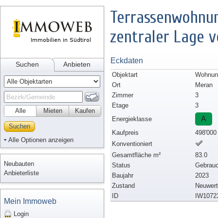
Terrassenwohnun
zentraler Lage 
Eckdaten
Suchen
Anbieten
Objektart
Wohnung
Ort
Meran
Zimmer
3
Etage
3
Alle
Mieten
Kaufen
A
Energieklasse
Suchen
Kaufpreis
498'000
Alle Optionen anzeigen
Konventioniert
Gesamtfläche m²
83.0
Neubauten
Status
Gebrauc
Anbieterliste
Baujahr
2023
Zustand
Neuwert
ID
IW1072
Mein Immoweb
Login