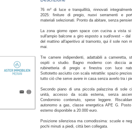
76 m² di luce e tranquillità, rinnovati integralment
2025: finiture di pregio, nuovi serramenti e por
materiali selezionati. Pronto da abitare, senza pensier
La zona giorno open space con cucina a vista si
sull'ampio balcone a giro esposto a sud/ovest – dal 
del mattino all'aperitivo al tramonto, qui il sole non
mai.
Tre camere indipendenti, adattabili a cameretta, s
ospiti o studio. Bagno moderno con doccia a
rubinetteria di pregio e finestra con luce natu
Sottotetto asciutto con scala retrattile: spazio prezio
tutto ciò che serve avere in casa senza averlo tra i pi
Secondo piano di una piccola palazzina di sole c
unità, accesso da scala esterna, senza ascen
Condominio contenuto, spese leggere. Riscalda
autonomo a gas, classe energetica APE G. Posto
esterno disponibile a 20.000 euro.
Posizione silenziosa ma comodissima: scuole e neg
pochi minuti a piedi, città ben collegata.