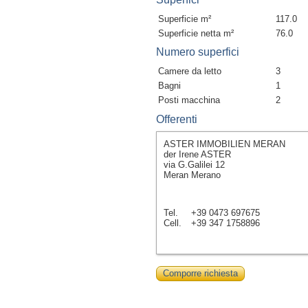
Superficie m²
117.0
Superficie netta m²
76.0
Numero superfici
Camere da letto
3
Bagni
1
Posti macchina
2
Offerenti
ASTER IMMOBILIEN MERAN
der Irene ASTER
via G.Galilei 12
Meran Merano
Tel.
+39 0473 697675
Cell.
+39 347 1758896
Comporre richiesta