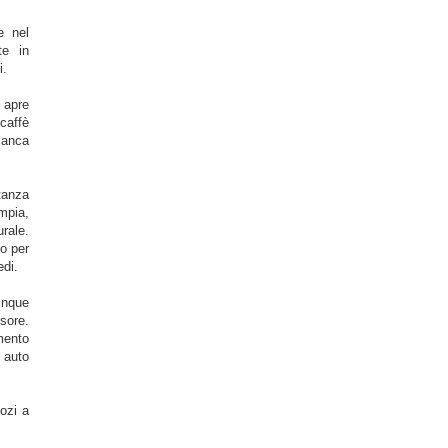
e nel
te in
i.
 apre
caffè
 manca
tanza
mpia,
rale.
so per
edi.
inque
sore.
mento
 auto
ozi a