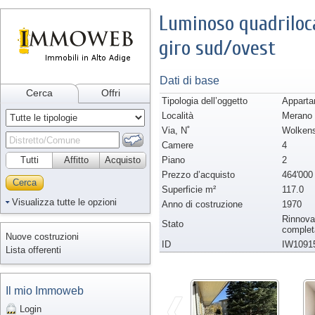
Luminoso quadriloca
giro sud/ovest
Dati di base
Cerca
Offri
Tipologia dell’oggetto
Apparta
Località
Merano
Via, N˚
Wolkens
Camere
4
Tutti
Affitto
Acquisto
Piano
2
Prezzo d’acquisto
464'000
Cerca
Superficie m²
117.0
Visualizza tutte le opzioni
Anno di costruzione
1970
Rinnova
Stato
complet
Nuove costruzioni
ID
IW1091
Lista offerenti
Il mio Immoweb
Login