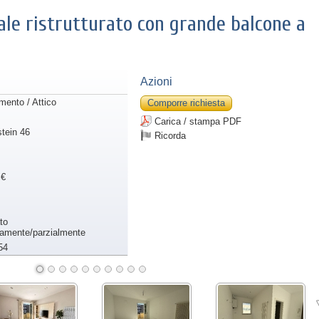
le ristrutturato con grande balcone a
Azioni
mento / Attico
Comporre richiesta
Carica / stampa PDF
tein 46
Ricorda
 €
to
amente/parzialmente
54