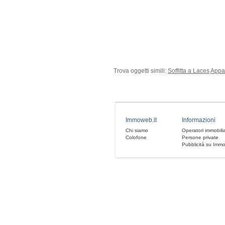
Trova oggetti simili:
Soffitta a Laces
Appa
Immoweb.it
Informazioni
Chi siamo
Operatori immobilia
Colofone
Persone private
Pubblicità su Imm