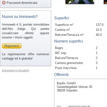
Password dimenticata
Nuovo su Immoweb?
Superfici
Immoweb è IL portale immobiliare
Superficie m²
137.0
dell’Alto Adige. Qui potete
Cantina m²
15.0
visualizzare offerte oppure
Balcone/Terrazza m²
40.0
inserire i Vostri oggetti.
Numero superfici
Registrarsi
Bagni
2
WC sep.
1
La registrazione offre numerosi
Balconi/Terrazze
2
vantaggi ed è gratuita!
Camera giorno/notte
3
Posti macchina
1
Immoweb in Deutsch
Offerenti
Baufix GmbH
Gewerbegebiet Vetzan 35
39028 Silandro