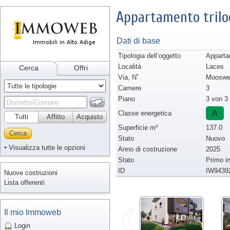
Appartamento trilo
Dati di base
Tipologia dell’oggetto
Appartam
Località
Laces
Cerca
Offri
Via, N˚
Mooswe
Camere
3
Piano
3 von 3
A
Classe energetica
Tutti
Affitto
Acquisto
Superficie m²
137.0
Cerca
Stato
Nuovo
Visualizza tutte le opzioni
Anno di costruzione
2025
Stato
Primo i
ID
IW9439
Nuove costruzioni
Lista offerenti
Il mio Immoweb
Login