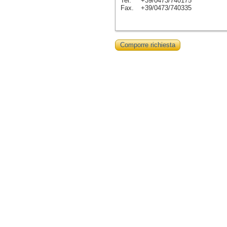
Tel.
+39/0473/740175
Fax.
+39/0473/740335
Comporre richiesta