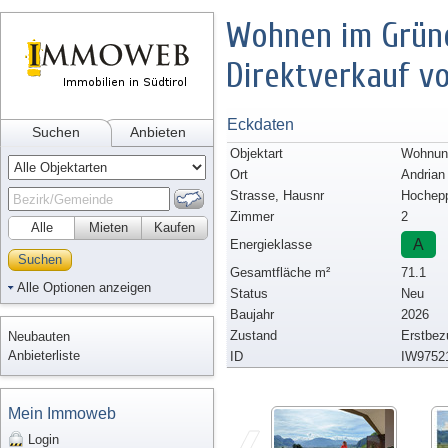
Wohnen im Grüne
Direktverkauf v
Eckdaten
Suchen
Anbieten
Objektart
Wohnun
Ort
Andrian
Strasse, Hausnr
Hochep
Zimmer
2
Alle
Mieten
Kaufen
A
Energieklasse
Suchen
Gesamtfläche m²
71.1
Alle Optionen anzeigen
Status
Neu
Baujahr
2026
Zustand
Erstbez
Neubauten
Anbieterliste
ID
IW9752
Mein Immoweb
Login