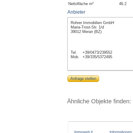
Nettofläche m²
46.2
Anbieter
Rohrer Immobilien GmbH
Maria-Trost-Str. 1/d
39012 Meran (BZ)
Tel.
+39/0473/239552
Mob.
+39/335/5372495
Anfrage stellen
Ähnliche Objekte finden:
Immoweb.it
Informationen