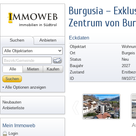
Burgusia – Exklu
Zentrum von Bur
Eckdaten
Suchen
Anbieten
Objektart
Wohnun
Ort
Burgeis
Status
Neu
Baujahr
2027
Alle
Mieten
Kaufen
Zustand
Erstbez
ID
IW1071
Suchen
Alle Optionen anzeigen
Neubauten
Anbieterliste
A
Mein Immoweb
Login