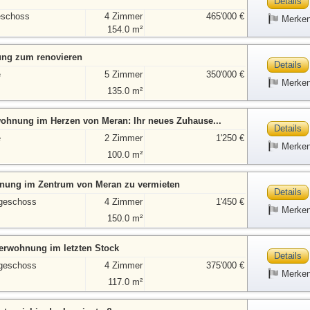
Details
eschoss
4 Zimmer
465'000 €
Merke
154.0 m²
ng zum renovieren
Details
e
5 Zimmer
350'000 €
Merke
135.0 m²
wohnung im Herzen von Meran: Ihr neues Zuhause...
Details
e
2 Zimmer
1'250 €
Merke
100.0 m²
ung im Zentrum von Meran zu vermieten
Details
geschoss
4 Zimmer
1'450 €
Merke
150.0 m²
merwohnung im letzten Stock
Details
geschoss
4 Zimmer
375'000 €
Merke
117.0 m²