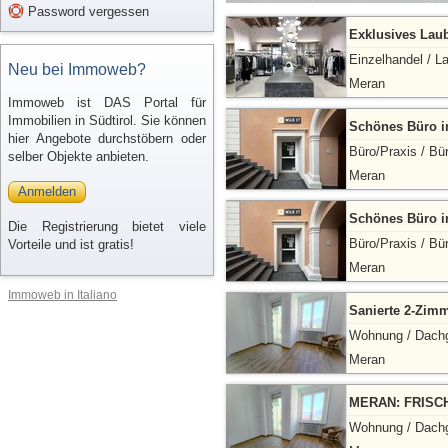
Password vergessen
Exklusives Laub
Einzelhandel / L
Neu bei Immoweb?
Meran
Immoweb ist DAS Portal für
Immobilien in Südtirol. Sie können
Schönes Büro im
hier Angebote durchstöbern oder
Büro/Praxis / Bü
selber Objekte anbieten.
Meran
Anmelden
Schönes Büro im
Die Registrierung bietet viele
Büro/Praxis / Bü
Vorteile und ist gratis!
Meran
Immoweb in Italiano
Sanierte 2-Zim
Wohnung / Dach
Meran
MERAN: FRISC
Wohnung / Dach