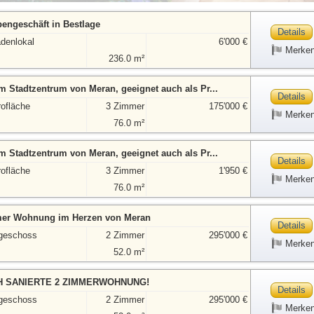
engeschäft in Bestlage
Details
adenlokal
6'000 €
Merke
236.0 m²
 Stadtzentrum von Meran, geeignet auch als Pr...
Details
rofläche
3 Zimmer
175'000 €
Merke
76.0 m²
 Stadtzentrum von Meran, geeignet auch als Pr...
Details
rofläche
3 Zimmer
1'950 €
Merke
76.0 m²
mer Wohnung im Herzen von Meran
Details
geschoss
2 Zimmer
295'000 €
Merke
52.0 m²
H SANIERTE 2 ZIMMERWOHNUNG!
Details
geschoss
2 Zimmer
295'000 €
Merke