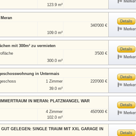
Merke
123.9 m²
n Meran
Details
340'000 €
Merke
109.0 m²
ächen mit 300m² zu vermieten
Details
rofläche
3'500 €
Merke
300.0 m²
geschosswohnung in Untermais
Details
geschoss
1 Zimmer
220'000 €
Merke
39.0 m²
ZIMMERTRAUM IN MERAN: PLATZMANGEL WAR
Details
4 Zimmer
450'000 €
Merke
102.0 m²
N GUT GELEGEN: SINGLE TRAUM MIT XXL GARAGE IN
Details