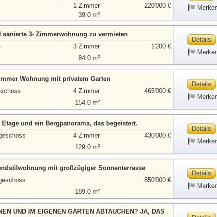
1 Zimmer
220'000 €
Merke
39.0 m²
 sanierte 3- Zimmerwohnung zu vermieten
Details
e
3 Zimmer
1'200 €
Merke
84.0 m²
immer Wohnung mit privatem Garten
Details
eschoss
4 Zimmer
465'000 €
Merke
154.0 m²
e Etage und ein Bergpanorama, das begeistert.
Details
geschoss
4 Zimmer
430'000 €
Merke
129.0 m²
ndstilwohnung mit großzügiger Sonnenterrasse
Details
geschoss
850'000 €
Merke
189.0 m²
EN UND IM EIGENEN GARTEN ABTAUCHEN? JA, DAS