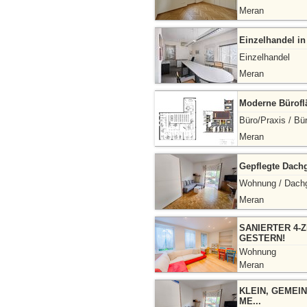
Meran
Einzelhandel i
Einzelhandel
Meran
Moderne Bürofl
Büro/Praxis / Bü
Meran
Gepflegte Dach
Wohnung / Dach
Meran
SANIERTER 4-
GESTERN!
Wohnung
Meran
KLEIN, GEMEI
ME...