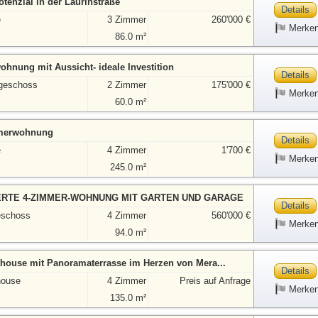
enzial in der Laurinstraße
Details
e
3 Zimmer
260'000 €
Merke
86.0 m²
hnung mit Aussicht- ideale Investition
Details
geschoss
2 Zimmer
175'000 €
Merke
60.0 m²
mmerwohnung
Details
e
4 Zimmer
1'700 €
Merke
245.0 m²
RTE 4-ZIMMER-WOHNUNG MIT GARTEN UND GARAGE
Details
eschoss
4 Zimmer
560'000 €
Merke
94.0 m²
thouse mit Panoramaterrasse im Herzen von Mera...
Details
house
4 Zimmer
Preis auf Anfrage
Merke
135.0 m²