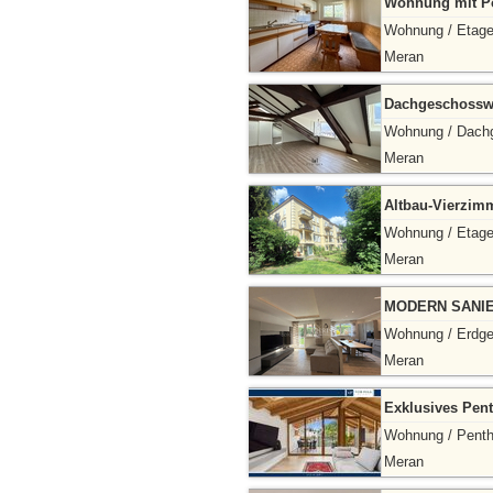
Wohnung mit Pot
Wohnung / Etag
Meran
Dachgeschosswo
Wohnung / Dach
Meran
Altbau-Vierzi
Wohnung / Etag
Meran
MODERN SANIE
Wohnung / Erdg
Meran
Exklusives Pen
Wohnung / Pent
Meran