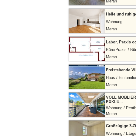
Meran
Helle und ruhig
Wohnung
Meran
Labor, Praxis o
Büro/Praxis / Bü
Meran
Freistehende Vi
Haus / Einfamili
Meran
VOLL MÖBLIER
EXKLU...
Wohnung / Pent
Meran
Großzügige 3-Z
Wohnung / Etag