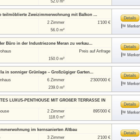
52.0 m²
e teilmöblierte Zweizimmerwohnung mit Balkon ...
Details
2 Zimmer
1'100 €
Merke
56.0 m²
der Büro in der Industriezone Meran zu verkau...
Details
rohaus
Preis auf Anfrage
Merke
150.0 m²
lla in sonniger Grünlage – Großzügiger Garten...
Details
enhaus
6 Zimmer
2'300'000 €
Merke
239.0 m²
TES LUXUS-PENTHOUSE MIT GROßER TERRASSE IN
Details
house
2 Zimmer
895'000 €
Merke
118.0 m²
immerwohnung im kernsanierten Altbau
Details
e
3 Zimmer
2'100 €