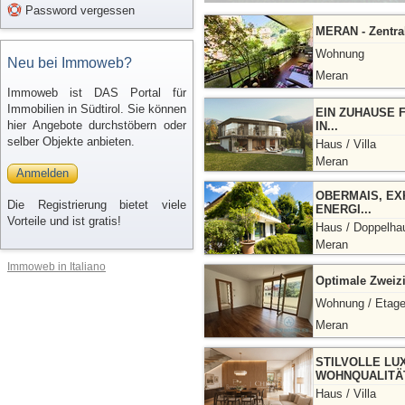
Password vergessen
MERAN - Zentra
Wohnung
Neu bei Immoweb?
Meran
Immoweb ist DAS Portal für
Immobilien in Südtirol. Sie können
EIN ZUHAUSE 
hier Angebote durchstöbern oder
IN...
selber Objekte anbieten.
Haus / Villa
Meran
Anmelden
OBERMAIS, EX
Die Registrierung bietet viele
ENERGI...
Vorteile und ist gratis!
Haus / Doppelha
Meran
Immoweb in Italiano
Optimale Zweiz
Wohnung / Etag
Meran
STILVOLLE LU
WOHNQUALITÄ
Haus / Villa