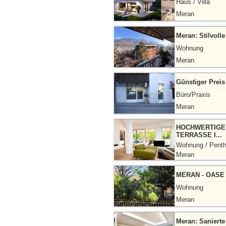
Haus / Villa
Meran
Meran: Stilvoll
Wohnung
Meran
Günstiger Preis
Büro/Praxis
Meran
HOCHWERTIGE
TERRASSE I...
Wohnung / Pent
Meran
MERAN - OASE 
Wohnung
Meran
Meran: Saniert