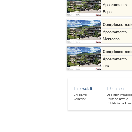
Appartamento
Egna
Complesso reside
Appartamento
Montagna
Complesso reside
Appartamento
Ora
Immoweb.it
Informazioni
Chi siamo
Operatori immobilia
Colofone
Persone private
Pubblicità su Imm