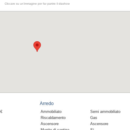
Cliccare su un’immagine per far partire il diashow
Arredo
 €
Ammobiliato
Semi ammobiliato
Riscaldamento
Gas
Ascensore
Ascensore
Munito di cantina
Sì