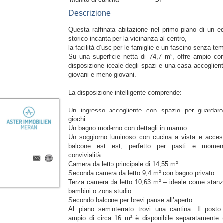
Descrizione
Questa raffinata abitazione nel primo piano di un edi
storico incanta per la vicinanza al centro,
la facilità d’uso per le famiglie e un fascino senza te
Su una superficie netta di 74,7 m², offre ampio com
disposizione ideale degli spazi e una casa accoglient
giovani e meno giovani.
La disposizione intelligente comprende:
Un ingresso accogliente con spazio per guardar
giochi
Un bagno moderno con dettagli in marmo
Un soggiorno luminoso con cucina a vista e acces
balcone est est, perfetto per pasti e momen
convivialità
Camera da letto principale di 14,55 m²
Seconda camera da letto 9,4 m² con bagno privato
Terza camera da letto 10,63 m² – ideale come stanz
bambini o zona studio
Secondo balcone per brevi pause all’aperto
Al piano seminterrato trovi una cantina. Il posto
ampio di circa 16 m² è disponibile separatamente 