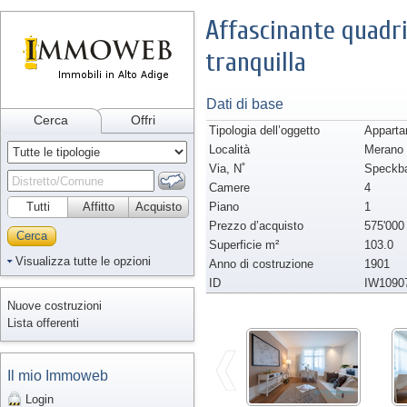
Affascinante quadri
tranquilla
Dati di base
Cerca
Offri
Tipologia dell’oggetto
Apparta
Località
Merano
Via, N˚
Speckb
Camere
4
Tutti
Affitto
Acquisto
Piano
1
Prezzo d’acquisto
575'000
Cerca
Superficie m²
103.0
Visualizza tutte le opzioni
Anno di costruzione
1901
ID
IW1090
Nuove costruzioni
Lista offerenti
Il mio Immoweb
Login