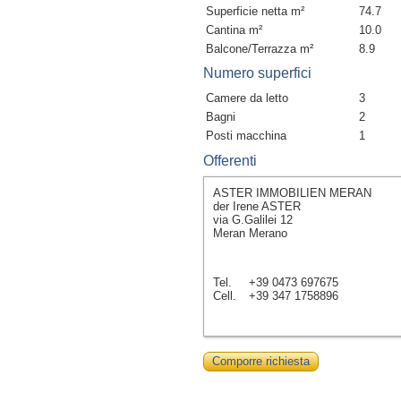
Superficie netta m²
74.7
Cantina m²
10.0
Balcone/Terrazza m²
8.9
Numero superfici
Camere da letto
3
Bagni
2
Posti macchina
1
Offerenti
ASTER IMMOBILIEN MERAN
der Irene ASTER
via G.Galilei 12
Meran Merano
Tel.
+39 0473 697675
Cell.
+39 347 1758896
Comporre richiesta