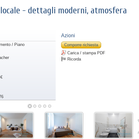
locale - dettagli moderni, atmosfera
Azioni
mento / Piano
Comporre richiesta
Carica / stampa PDF
acher
Ricorda
 €
76