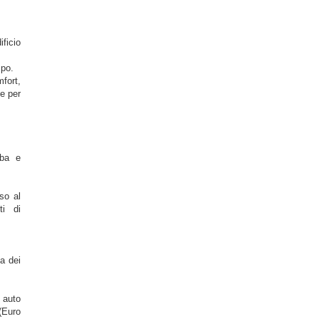
ficio
mpo.
fort,
e per
oba e
so al
ti di
a dei
 auto
(Euro