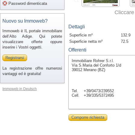
Password dimenticata
Cliccare
Nuovo su Immoweb?
Dettagli
Immoweb è IL portale immobiliare
Superficie m²
132.9
dell’Alto Adige. Qui potete
Superficie netta m²
72.5
visualizzare offerte oppure
inserire i Vostri oggetti.
Offerenti
Registrarsi
Immobiliare Rohrer S.r.l.
Via S.Maria del Conforto 1/d
La registrazione offre numerosi
39012 Merano (BZ)
vantaggi ed è gratuita!
Immoweb in Deutsch
Tel.
+39/0473/239552
Cell.
+39/335/5372495
Comporre richiesta