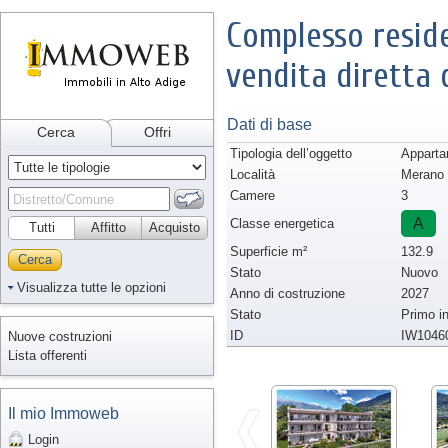
Complesso reside
vendita diretta 
Dati di base
Cerca
Offri
Tipologia dell’oggetto
Appart
Località
Merano
Camere
3
A
Classe energetica
Tutti
Affitto
Acquisto
Superficie m²
132.9
Cerca
Stato
Nuovo
Visualizza tutte le opzioni
Anno di costruzione
2027
Stato
Primo i
ID
IW1046
Nuove costruzioni
Lista offerenti
Il mio Immoweb
Login