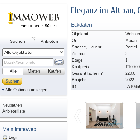
Eleganz im Altbau,
Eckdaten
Objektart
Wohnung
Ort
Meran
Suchen
Anbieten
Strasse, Hausnr
Portici
Zimmer
3
Etage
1
Kaufpreis
1'100'00
Alle
Mieten
Kaufen
Gesamtfläche m²
220.0
Baujahr
2022
Suchen
ID
IW1085
Alle Optionen anzeigen
Neubauten
Anbieterliste
Mein Immoweb
Login