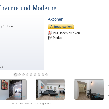
 Charme und Moderne
Aktionen
 / Etage
Anfrage stellen
PDF laden/drucken
Merken
0 €
63
Auf ein Bild klicken zum Vergrößern