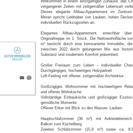
Willkommen in einem einzigartigen Zuhause, das C
vergangener Zeiten mit zeitgemäßer Lebensart verbi
Dieses elegante Altbau-Appartement im Zentru
Meran spricht Liebhaber von Lauben, hohen Decke
individuellen Rückzugsorten an.
Elegantes Altbau-Appartement, erreichbar übe
Originaltreppe im 1. Stock. Die Nettowohnfläche vo
m² besticht durch eine kernsanierte Immobilie, die
zwischen 2022 durch gelungenen Mix aus histori
Substanz und modernem Komfort präsentiert.
Großer Freiraum zum Leben – individueller Chara
Durchgängiges, hochwertiges Holzparkett
Loft-Feeling mit offener, zeitgemäßer Architektur.
Großzügiges Wohnzimmer mit hochwertigem Rela
und offener Wohnküche
Vollständige Einbauküche und großzügiger Esstisc
gemütliche Momente
Offener Erker mit Blick zu den Wasser- Lauben
Hauptschlafzimmer (36 m²) mit Ankleidebereic
Balkon zum Küchelberg
Zweites Schlafzimmer (15,9 m²) sowie ca. 8