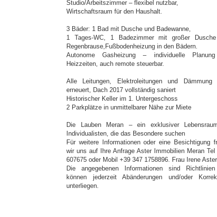
Studio/Arbeitszimmer – flexibel nutzbar,
Wirtschaftsraum für den Haushalt.
3 Bäder: 1 Bad mit Dusche und Badewanne,
1 Tages-WC, 1 Badezimmer mit großer Dusche
Regenbrause,Fußbodenheizung in den Bädern.
Autonome Gasheizung – individuelle Planung
Heizzeiten, auch remote steuerbar.
Alle Leitungen, Elektroleitungen und Dämmung
erneuert, Dach 2017 vollständig saniert
Historischer Keller im 1. Untergeschoss
2 Parkplätze in unmittelbarer Nähe zur Miete
Die Lauben Meran – ein exklusiver Lebensrau
Individualisten, die das Besondere suchen
Für weitere Informationen oder eine Besichtigung f
wir uns auf Ihre Anfrage Aster Immobilien Meran Tel
607675 oder Mobil +39 347 1758896. Frau Irene Aster
Die angegebenen Informationen sind Richtlinie
können jederzeit Abänderungen und/oder Korrek
unterliegen.