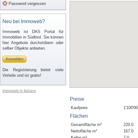
Password vergessen
Neu bei Immoweb?
Immoweb ist DAS Portal für
Immobilien in Südtirol. Sie können
hier Angebote durchstöbern oder
selber Objekte anbieten.
Anmelden
Die Registrierung bietet viele
Vorteile und ist gratis!
Immoweb in Italiano
Preise
Kaufpreis
1'100'00
Flächen
Gesamtfläche m²
220.0
Nettofläche m²
167.0
Keller m²
7.0