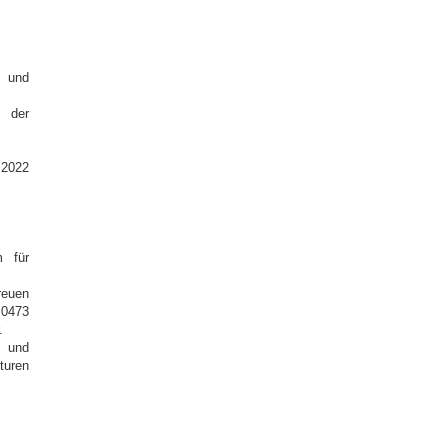
 und
 der
 2022
m für
reuen
 0473
.
n und
turen