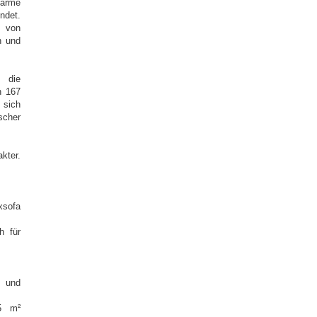
harme
ndet.
m von
n und
r die
n 167
 sich
scher
kter.
xsofa
h für
h und
,5 m²