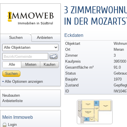
3 ZIMMERWOHNU
IN DER MOZARTS
Eckdaten
Suchen
Anbieten
Objektart
Wohnun
Ort
Meran
Zimmer
3
Kaufpreis
395'000
Alle
Mieten
Kaufen
Gesamtfläche m²
91.0
Status
Gebrauc
Suchen
Baujahr
1970
Alle Optionen anzeigen
Zustand
Gepfleg
ID
IW1046
Neubauten
Anbieterliste
Mein Immoweb
Login