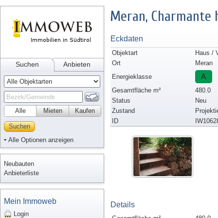
Meran, Charmante h
Eckdaten
Objektart
Haus / V
Ort
Meran
Suchen
Anbieten
A
Energieklasse
Gesamtfläche m²
480.0
Status
Neu
Alle
Mieten
Kaufen
Zustand
Projekti
ID
IW1062
Suchen
Alle Optionen anzeigen
Neubauten
Anbieterliste
Mein Immoweb
Details
Login