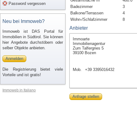
Gesamtfläche m²
480.0
Password vergessen
Badezimmer
3
Balkone/Terrassen
4
Wohn-/Schlafzimmer
8
Neu bei Immoweb?
Anbieter
Immoweb ist DAS Portal für
Immobilien in Südtirol. Sie können
Immoarte
hier Angebote durchstöbern oder
Immobilienagentur
selber Objekte anbieten.
Zum Talfergries 5
39100 Bozen
Anmelden
Die Registrierung bietet viele
Mob.
+39 3395016432
Vorteile und ist gratis!
Immoweb in Italiano
Anfrage stellen