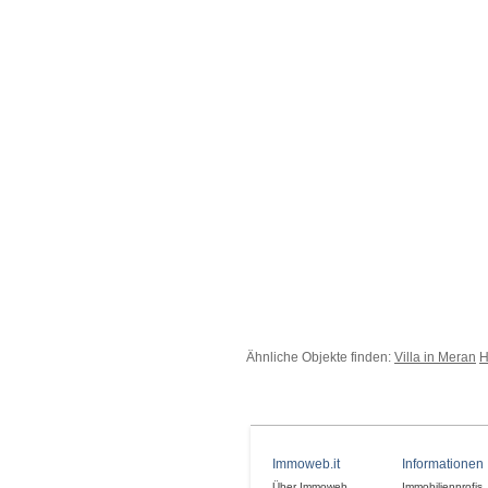
Ähnliche Objekte finden:
Villa in Meran
H
Immoweb.it
Informationen
Über Immoweb
Immobilienprofis