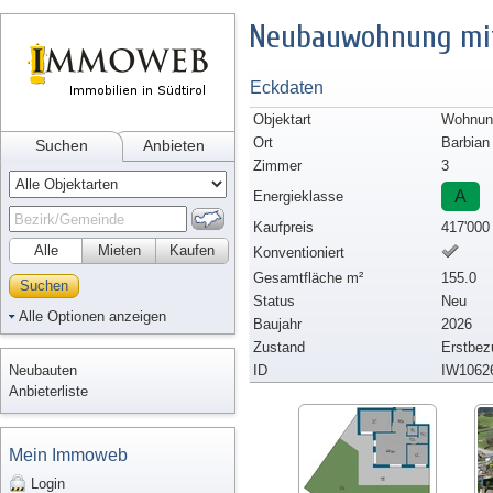
Neubauwohnung mit
Eckdaten
Objektart
Wohnun
Ort
Barbian
Suchen
Anbieten
Zimmer
3
A
Energieklasse
Kaufpreis
417'000
Alle
Mieten
Kaufen
Konventioniert
Gesamtfläche m²
155.0
Suchen
Status
Neu
Alle Optionen anzeigen
Baujahr
2026
Zustand
Erstbez
Neubauten
ID
IW1062
Anbieterliste
Mein Immoweb
Login