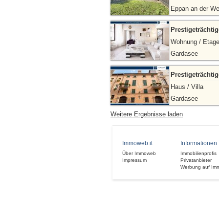
Eppan an der We
Prestigeträchti
Wohnung / Etag
Gardasee
Prestigeträchti
Haus / Villa
Gardasee
Weitere Ergebnisse laden
Immoweb.it
Informationen
Über Immoweb
Immobilienprofis
Impressum
Privatanbieter
Werbung auf Im