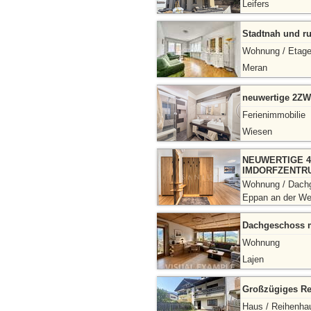
Leifers
Stadtnah und r
Wohnung / Etag
Meran
neuwertige 2ZW
Ferienimmobilie
Wiesen
NEUWERTIGE 4
IMDORFZENTR
Wohnung / Dach
Eppan an der We
Dachgeschoss mi
Wohnung
Lajen
Großzügiges Re
Haus / Reihenha