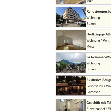
Mals
Renovierungsbe
Wohnung
Bozen
Großzügige Att
Wohnung / Pent
Meran
2-/3-Zimmer-Woh
Wohnung
Bozen
Exklusive Baug
Grundstück / W
Gardasee
Geschäft mit Ta
Einzelhandel / E