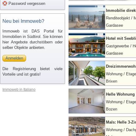
Password vergessen
Immobilie direk
Renditeobjekt / 
Neu bei Immoweb?
Gardasee
Immoweb ist DAS Portal für
Immobilien in Südtirol. Sie können
Hotel mit Seebl
hier Angebote durchstöbern oder
Gastgewerbe / H
selber Objekte anbieten.
Gardasee
Anmelden
Dreizimmerwoh
Die Registrierung bietet viele
Wohnung / Etag
Vorteile und ist gratis!
Brixen
Immoweb in Italiano
Helle Wohnung 
Wohnung / Etag
Bozen
Mals: Helle 3-
Wohnung / Dach