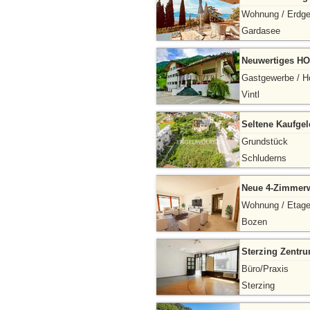
Wohnung / Erdg
Gardasee
Neuwertiges HO
Gastgewerbe / H
Vintl
Seltene Kaufgel
Grundstück
Schluderns
Neue 4-Zimmerw
Wohnung / Etag
Bozen
Sterzing Zentru
Büro/Praxis
Sterzing