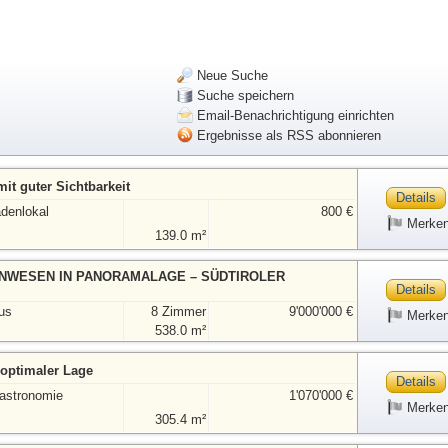
Neue Suche
Suche speichern
Email-Benachrichtigung einrichten
Ergebnisse als RSS abonnieren
mit guter Sichtbarkeit
Details
adenlokal
800 €
Merke
139.0 m²
NWESEN IN PANORAMALAGE – SÜDTIROLER
Details
us
8 Zimmer
9'000'000 €
Merke
538.0 m²
 optimaler Lage
Details
astronomie
1'070'000 €
Merke
305.4 m²