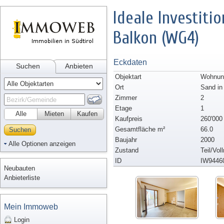
Ideale Investiti
Balkon (WG4)
Eckdaten
Suchen
Anbieten
Objektart
Wohnung
Ort
Sand in
Zimmer
2
Etage
1
Alle
Mieten
Kaufen
Kaufpreis
260'000
Gesamtfläche m²
66.0
Suchen
Baujahr
2000
Alle Optionen anzeigen
Zustand
Teil/Vol
ID
IW9446
Neubauten
Anbieterliste
Mein Immoweb
Login