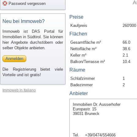
A
Password vergessen
Preise
Neu bei Immoweb?
Kaufpreis
260'000
Immoweb ist DAS Portal für
Flächen
Immobilien in Südtirol. Sie können
hier Angebote durchstöbern oder
Gesamtfläche m²
66.0
selber Objekte anbieten.
Nettofläche m²
38.6
Keller m²
2.1
Anmelden
Balkon/Terrasse m²
10.4
Die Registrierung bietet viele
Räume
Vorteile und ist gratis!
Schlafzimmer
1
Badezimmer
2
Immoweb in Italiano
Anbieter
Immobilien Dr. Ausserhofer
Europastr. 15
39031 Bruneck
Tel.
+39/0474/554666