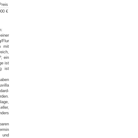
Preis
00 €
n:
einer
/Flur
n mit
ich,
; ein
ge ist
g ist
haben
villa
dard-
rden.
lage,
ller,
nders
baren
ermin
s und