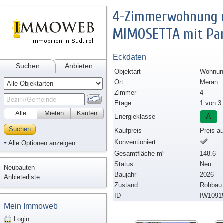
4-Zimmerwohnung mi
MIMOSETTA mit Par
Eckdaten
Suchen
Anbieten
Objektart
Wohnung
Ort
Meran
Zimmer
4
Etage
1 von 3
Alle
Mieten
Kaufen
A
Energieklasse
Suchen
Kaufpreis
Preis a
Konventioniert
Alle Optionen anzeigen
Gesamtfläche m²
148.6
Status
Neu
Neubauten
Baujahr
2026
Anbieterliste
Zustand
Rohbau
ID
IW1091
Mein Immoweb
Login