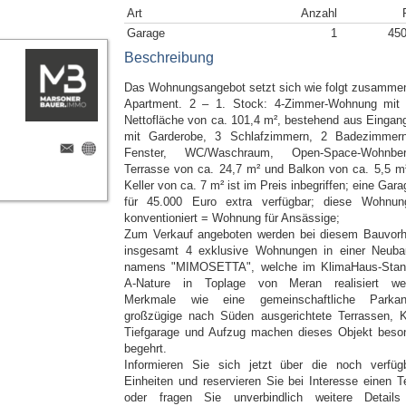
Art
Anzahl
Garage
1
450
Beschreibung
Das Wohnungsangebot setzt sich wie folgt zusamme
Apartment. 2 – 1. Stock: 4-Zimmer-Wohnung mit 
Nettofläche von ca. 101,4 m², bestehend aus Eingang
mit Garderobe, 3 Schlafzimmern, 2 Badezimmer
Fenster, WC/Waschraum, Open-Space-Wohnbere
Terrasse von ca. 24,7 m² und Balkon von ca. 5,5 m²
Keller von ca. 7 m² ist im Preis inbegriffen; eine Gara
für 45.000 Euro extra verfügbar; diese Wohnun
konventioniert = Wohnung für Ansässige;
Zum Verkauf angeboten werden bei diesem Bauvor
insgesamt 4 exklusive Wohnungen in einer Neubau
namens "MIMOSETTA", welche im KlimaHaus-Stan
A-Nature in Toplage von Meran realisiert we
Merkmale wie eine gemeinschaftliche Parkan
großzügige nach Süden ausgerichtete Terrassen, Ke
Tiefgarage und Aufzug machen dieses Objekt beso
begehrt.
Informieren Sie sich jetzt über die noch verfüg
Einheiten und reservieren Sie bei Interesse einen T
oder fragen Sie unverbindlich weitere Detail