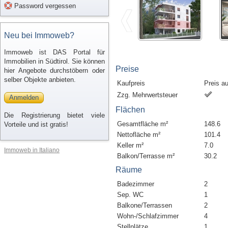
Password vergessen
Neu bei Immoweb?
Immoweb ist DAS Portal für
Immobilien in Südtirol. Sie können
Preise
hier Angebote durchstöbern oder
selber Objekte anbieten.
Kaufpreis
Preis a
Zzg. Mehrwertsteuer
Anmelden
Flächen
Die Registrierung bietet viele
Gesamtfläche m²
148.6
Vorteile und ist gratis!
Nettofläche m²
101.4
Keller m²
7.0
Immoweb in Italiano
Balkon/Terrasse m²
30.2
Räume
Badezimmer
2
Sep. WC
1
Balkone/Terrassen
2
Wohn-/Schlafzimmer
4
Stellplätze
1