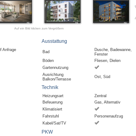
Auf ein Bild klicken zum Vergrößern
Ausstattung
uf Anfrage
Dusche, Badewanne,
Bad
Fenster
Böden
Fliesen, Dielen
Gartennutzung
Ausrichtung
Ost, Süd
Balkon/Terrasse
Technik
Heizungsart
Zentral
Befeuerung
Gas, Alternativ
Klimatisiert
Fahrstuhl
Personenaufzug
Kabel/Sat/TV
PKW