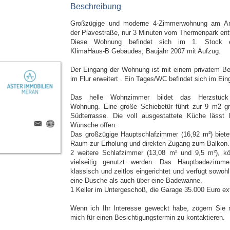
Beschreibung
Großzügige und moderne 4-Zimmerwohnung am A
der Piavestraße, nur 3 Minuten vom Thermenpark entf
Diese Wohnung befindet sich im 1. Stock e
KlimaHaus-B Gebäudes; Baujahr 2007 mit Aufzug.
Der Eingang der Wohnung ist mit einem privatem Be
im Flur erweitert . Ein Tages/WC befindet sich im Ein
Das helle Wohnzimmer bildet das Herzstück
Wohnung. Eine große Schiebetür führt zur 9 m2 g
Südterrasse. Die voll ausgestattete Küche lässt 
Wünsche offen.
Das großzügige Hauptschlafzimmer (16,92 m²) bietet
Raum zur Erholung und direkten Zugang zum Balkon.
2 weitere Schlafzimmer (13,08 m² und 9,5 m²), k
vielseitig genutzt werden. Das Hauptbadezimme
klassisch und zeitlos eingerichtet und verfügt sowohl
eine Dusche als auch über eine Badewanne.
1 Keller im Untergeschoß, die Garage 35.000 Euro ex
Wenn ich Ihr Interesse geweckt habe, zögern Sie n
mich für einen Besichtigungstermin zu kontaktieren.