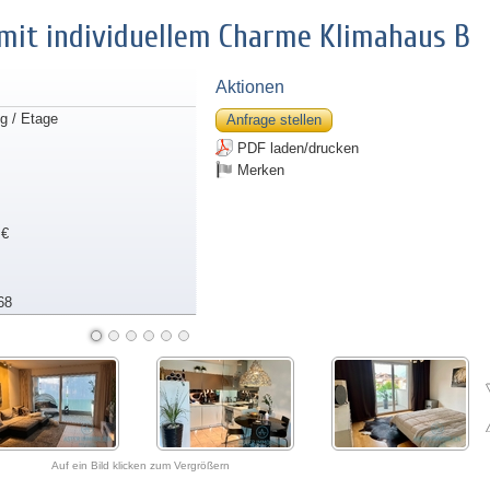
it individuellem Charme Klimahaus B
Aktionen
 / Etage
Anfrage stellen
PDF laden/drucken
Merken
 €
68
Auf ein Bild klicken zum Vergrößern