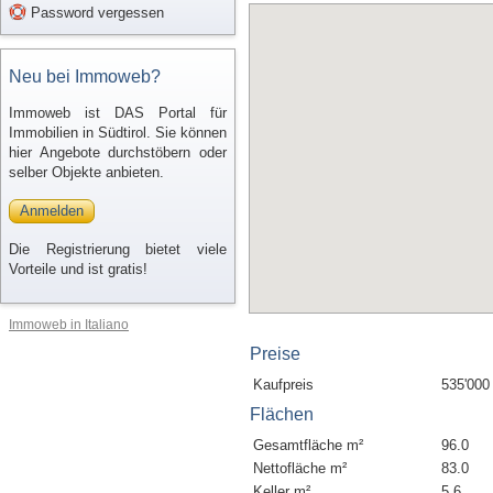
Password vergessen
Neu bei Immoweb?
Immoweb ist DAS Portal für
Immobilien in Südtirol. Sie können
hier Angebote durchstöbern oder
selber Objekte anbieten.
Anmelden
Die Registrierung bietet viele
Vorteile und ist gratis!
Immoweb in Italiano
Preise
Kaufpreis
535'000
Flächen
Gesamtfläche m²
96.0
Nettofläche m²
83.0
Keller m²
5.6