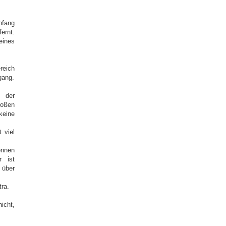
nfang
ernt.
ines
reich
gang.
 der
roßen
keine
 viel
önnen
r ist
 über
tra.
icht,