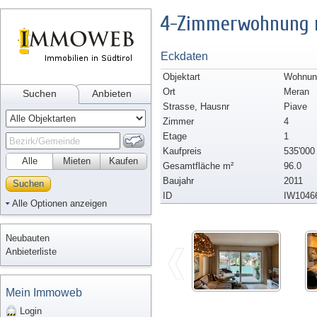
4-Zimmerwohnung m
Eckdaten
Objektart
Wohnung
Ort
Meran
Suchen
Anbieten
Strasse, Hausnr
Piave
Zimmer
4
Etage
1
Kaufpreis
535'000
Alle
Mieten
Kaufen
Gesamtfläche m²
96.0
Baujahr
2011
Suchen
ID
IW1046
Alle Optionen anzeigen
Neubauten
Anbieterliste
Mein Immoweb
Login