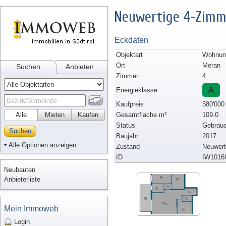
Neuwertige 4-Zimm
Eckdaten
Objektart
Wohnung
Ort
Meran
Suchen
Anbieten
Zimmer
4
A
Energieklasse
Kaufpreis
580'000
Alle
Mieten
Kaufen
Gesamtfläche m²
109.0
Status
Gebrauc
Suchen
Baujahr
2017
Alle Optionen anzeigen
Zustand
Neuwert
ID
IW1016
Neubauten
Anbieterliste
Mein Immoweb
Login