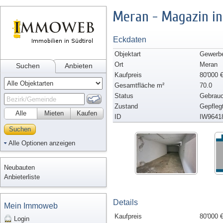
Meran - Magazin in
Eckdaten
Objektart
Gewerbe
Ort
Meran
Suchen
Anbieten
Kaufpreis
80'000 
Gesamtfläche m²
70.0
Status
Gebrauc
Zustand
Gepfleg
Alle
Mieten
Kaufen
ID
IW9641
Suchen
Alle Optionen anzeigen
Neubauten
Anbieterliste
Details
Mein Immoweb
Kaufpreis
80'000 
Login