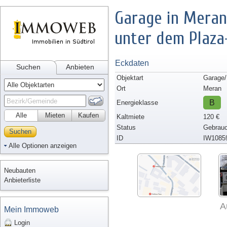
Garage in Meran
unter dem Plaza
Eckdaten
Suchen
Anbieten
Objektart
Garage
Ort
Meran
B
Energieklasse
Alle
Mieten
Kaufen
Kaltmiete
120 €
Status
Gebrauc
Suchen
ID
IW1085
Alle Optionen anzeigen
Neubauten
Anbieterliste
A
Mein Immoweb
Login