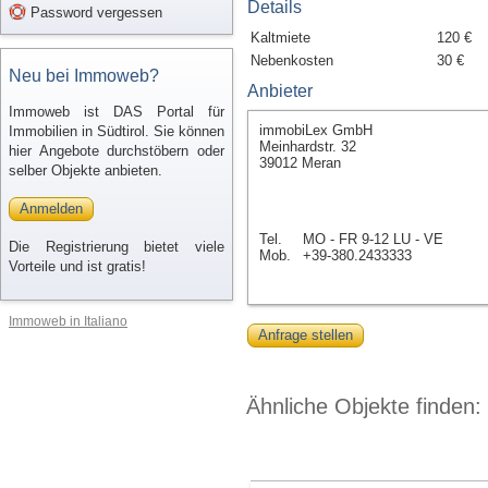
Details
Password vergessen
Kaltmiete
120 €
Nebenkosten
30 €
Neu bei Immoweb?
Anbieter
Immoweb ist DAS Portal für
immobiLex GmbH
Immobilien in Südtirol. Sie können
Meinhardstr. 32
hier Angebote durchstöbern oder
39012 Meran
selber Objekte anbieten.
Anmelden
Tel.
MO - FR 9-12 LU - VE
Die Registrierung bietet viele
Mob.
+39-380.2433333
Vorteile und ist gratis!
Immoweb in Italiano
Anfrage stellen
Ähnliche Objekte finden: