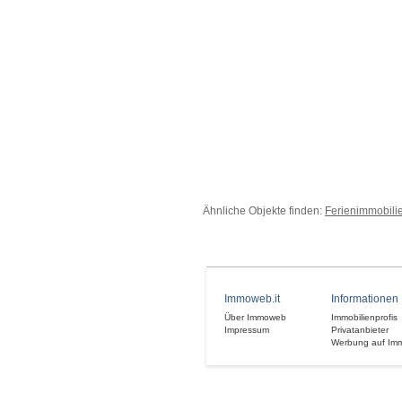
Ähnliche Objekte finden:
Ferienimmobili
Immoweb.it
Informationen
Über Immoweb
Immobilienprofis
Impressum
Privatanbieter
Werbung auf Im