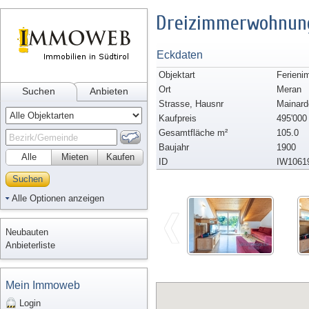
Dreizimmerwohnung
Eckdaten
Objektart
Ferieni
Ort
Meran
Suchen
Anbieten
Strasse, Hausnr
Mainard
Kaufpreis
495'000
Gesamtfläche m²
105.0
Baujahr
1900
Alle
Mieten
Kaufen
ID
IW1061
Suchen
Alle Optionen anzeigen
Neubauten
Anbieterliste
Mein Immoweb
Login