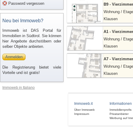
Password vergessen
B9 - Vierzimme
Wohnung / Etag
Klausen
Neu bei Immoweb?
Immoweb ist DAS Portal für
A1 - Vierzimme
Immobilien in Südtirol. Sie können
Wohnung / Etag
hier Angebote durchstöbern oder
Klausen
selber Objekte anbieten.
Anmelden
A7 - Vierzimme
Wohnung / Etag
Die Registrierung bietet viele
Vorteile und ist gratis!
Klausen
Immoweb in Italiano
Immoweb.it
Informationen
Über Immoweb
Immobilienprofis
Impressum
Privatanbieter
Werbung auf Im