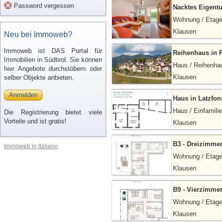
Password vergessen
Nacktes Eigent
Wohnung / Etag
Klausen
Neu bei Immoweb?
Immoweb ist DAS Portal für
Reihenhaus in 
Immobilien in Südtirol. Sie können
Haus / Reihenha
hier Angebote durchstöbern oder
Klausen
selber Objekte anbieten.
Anmelden
Haus in Latzfon
Haus / Einfamili
Die Registrierung bietet viele
Vorteile und ist gratis!
Klausen
B3 - Dreizimme
Immoweb in Italiano
Wohnung / Etag
Klausen
B9 - Vierzimme
Wohnung / Etag
Klausen