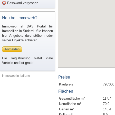
Password vergessen
Neu bei Immoweb?
Immoweb ist DAS Portal für
Immobilien in Südtirol. Sie können
hier Angebote durchstöbern oder
selber Objekte anbieten.
Anmelden
Die Registrierung bietet viele
Vorteile und ist gratis!
Immoweb in Italiano
Preise
Kaufpreis
795'000
Flächen
Gesamtfläche m²
117.7
Nettofläche m²
70.9
Garten m²
145.4
Keller m²
6.9