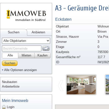
A3 - Geräumige Dr
Eckdaten
Objektart
Wohnun
Ort
Brixen
Suchen
Anbieten
Strasse, Hausnr
Via Pra
Zimmer
3
Etage
0
Kaufpreis
795'000
Alle
Mieten
Kaufen
Gesamtfläche m²
117.7
ID
IW1092
Suchen
Alle Optionen anzeigen
Neubauten
Anbieterliste
Mein Immoweb
Login