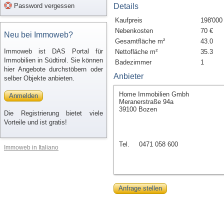
Password vergessen
Details
Kaufpreis
198'000
Nebenkosten
70 €
Neu bei Immoweb?
Gesamtfläche m²
43.0
Immoweb ist DAS Portal für
Nettofläche m²
35.3
Immobilien in Südtirol. Sie können
Badezimmer
1
hier Angebote durchstöbern oder
Anbieter
selber Objekte anbieten.
Home Immobilien Gmbh
Anmelden
Meranerstraße 94a
39100 Bozen
Die Registrierung bietet viele
Vorteile und ist gratis!
Tel.
0471 058 600
Immoweb in Italiano
Anfrage stellen