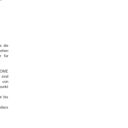
s die
tehen
r für
 HOME
sind
f von
punkt
t bis
odass
.