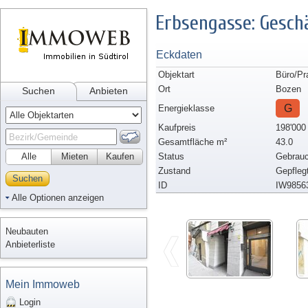
Erbsengasse: Gesch
Eckdaten
Objektart
Büro/Pr
Ort
Bozen
Suchen
Anbieten
G
Energieklasse
Kaufpreis
198'000
Gesamtfläche m²
43.0
Alle
Mieten
Kaufen
Status
Gebrauc
Zustand
Gepfleg
Suchen
ID
IW9856
Alle Optionen anzeigen
Neubauten
Anbieterliste
Mein Immoweb
Login