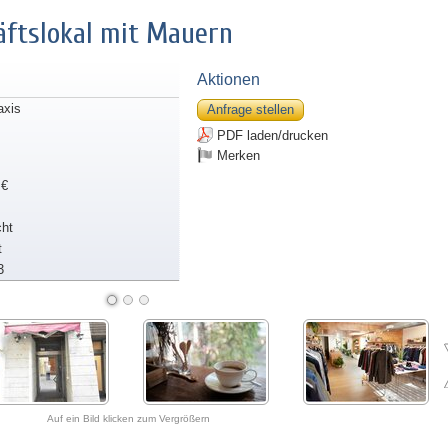
äftslokal mit Mauern
Aktionen
axis
Anfrage stellen
PDF laden/drucken
Merken
 €
ht
t
3
Auf ein Bild klicken zum Vergrößern