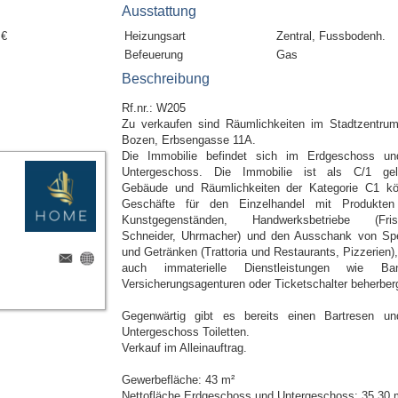
Ausstattung
 €
Heizungsart
Zentral, Fussbodenh.
Befeuerung
Gas
Beschreibung
Rf.nr.: W205
Zu verkaufen sind Räumlichkeiten im Stadtzentru
Bozen, Erbsengasse 11A.
Die Immobilie befindet sich im Erdgeschoss u
Untergeschoss. Die Immobilie ist als C/1 geli
Gebäude und Räumlichkeiten der Kategorie C1 k
Geschäfte für den Einzelhandel mit Produkte
Kunstgegenständen, Handwerksbetriebe (Fris
Schneider, Uhrmacher) und den Ausschank von Sp
und Getränken (Trattoria und Restaurants, Pizzerien),
auch immaterielle Dienstleistungen wie Ban
Versicherungsagenturen oder Ticketschalter beherber
Gegenwärtig gibt es bereits einen Bartresen u
Untergeschoss Toiletten.
Verkauf im Alleinauftrag.
Gewerbefläche: 43 m²
Nettofläche Erdgeschoss und Untergeschoss: 35,30 