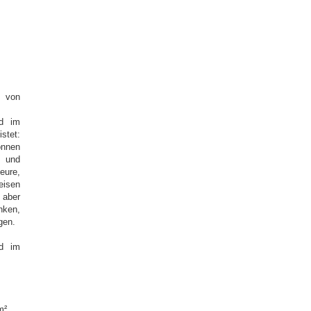
m von
nd im
stet:
önnen
n und
eure,
eisen
 aber
ken,
gen.
nd im
m²