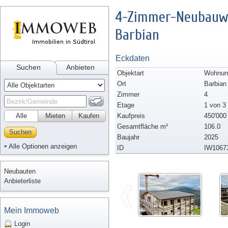
4-Zimmer-Neubauwo
Barbian
Eckdaten
Suchen
Anbieten
Objektart
Wohnun
Ort
Barbian
Zimmer
4
Etage
1 von 3
Alle
Mieten
Kaufen
Kaufpreis
450'000
Gesamtfläche m²
106.0
Suchen
Baujahr
2025
Alle Optionen anzeigen
ID
IW1067
Neubauten
Anbieterliste
Mein Immoweb
Login