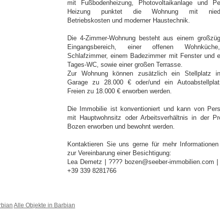
mit Fußbodenheizung, Photovoltaikanlage und Pel
Heizung punktet die Wohnung mit niedr
Betriebskosten und moderner Haustechnik.
Die 4-Zimmer-Wohnung besteht aus einem großzü
Eingangsbereich, einer offenen Wohnküch
Schlafzimmer, einem Badezimmer mit Fenster und 
Tages-WC, sowie einer großen Terrasse.
Zur Wohnung können zusätzlich ein Stellplatz i
Garage zu 28.000 € oder/und ein Autoabstellpla
Freien zu 18.000 € erworben werden.
Die Immobilie ist konventioniert und kann von Per
mit Hauptwohnsitz oder Arbeitsverhältnis in der Pr
Bozen erworben und bewohnt werden.
Kontaktieren Sie uns gerne für mehr Informationen
zur Vereinbarung einer Besichtigung:
Lea Demetz | ???? bozen@seeber-immobilien.com |
+39 339 8281766
rbian
Alle Objekte in Barbian