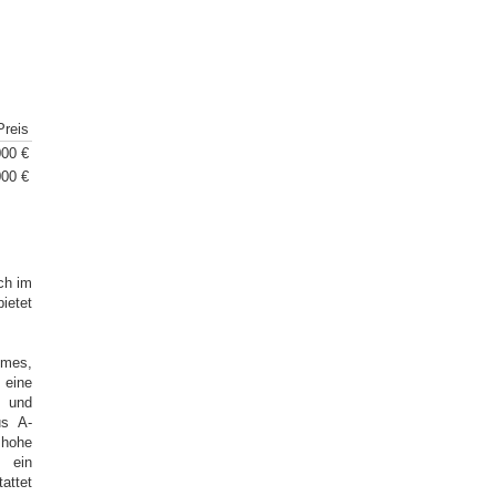
Preis
00 €
00 €
ch im
ietet
hmes,
 eine
 und
us A-
hohe
e ein
ttet