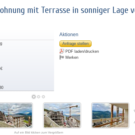
hnung mit Terrasse in sonniger Lage 
Aktionen
g
Anfrage stellen
PDF laden/drucken
Merken
 €
30
Auf ein Bild klicken zum Vergrößern