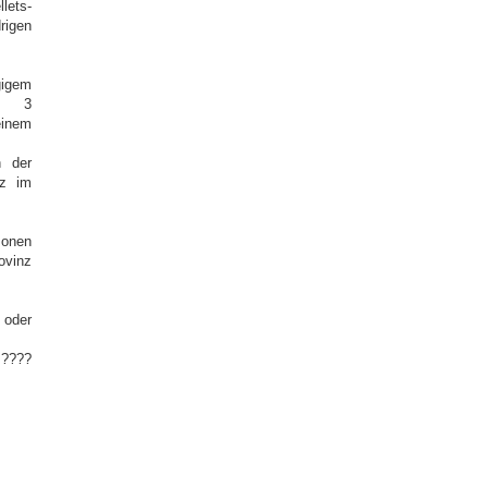
lets-
igen
gigem
e, 3
einem
n der
tz im
sonen
ovinz
 oder
 ????