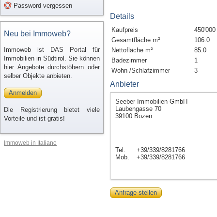
Password vergessen
Details
Kaufpreis
450'000
Neu bei Immoweb?
Gesamtfläche m²
106.0
Immoweb ist DAS Portal für
Nettofläche m²
85.0
Immobilien in Südtirol. Sie können
Badezimmer
1
hier Angebote durchstöbern oder
Wohn-/Schlafzimmer
3
selber Objekte anbieten.
Anbieter
Anmelden
Seeber Immobilien GmbH
Laubengasse 70
Die Registrierung bietet viele
39100 Bozen
Vorteile und ist gratis!
Immoweb in Italiano
Tel.
+39/339/8281766
Mob.
+39/339/8281766
Anfrage stellen