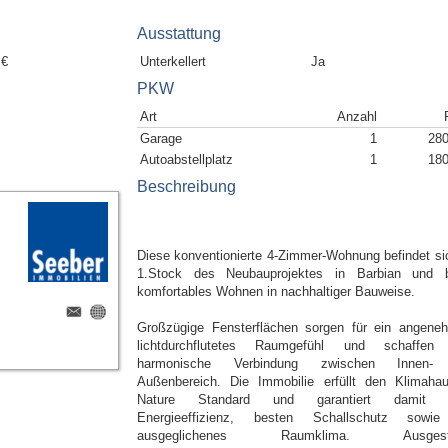
Ausstattung
 €
Unterkellert
Ja
PKW
Art
Anzahl
Garage
1
280
Autoabstellplatz
1
180
Beschreibung
Diese konventionierte 4-Zimmer-Wohnung befindet si
1.Stock des Neubauprojektes in Barbian und b
komfortables Wohnen in nachhaltiger Bauweise.
Großzügige Fensterflächen sorgen für ein angene
lichtdurchflutetes Raumgefühl und schaffen
harmonische Verbindung zwischen Innen-
Außenbereich. Die Immobilie erfüllt den Klimaha
Nature Standard und garantiert damit 
Energieeffizienz, besten Schallschutz sowi
ausgeglichenes Raumklima. Ausgesta