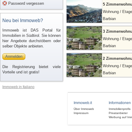
Password vergessen
5 Zimmerwohnun
Wohnung / Etag
Barbian
Neu bei Immoweb?
Immoweb ist DAS Portal für
3 Zimmerwohnun
Immobilien in Südtirol. Sie können
Wohnung / Etag
hier Angebote durchstöbern oder
Barbian
selber Objekte anbieten.
Anmelden
2 Zimmerwohnun
Wohnung / Etag
Die Registrierung bietet viele
Vorteile und ist gratis!
Barbian
Immoweb in Italiano
Immoweb.it
Informationen
Über Immoweb
Immobilienprofis
Impressum
Privatanbieter
Werbung auf Im