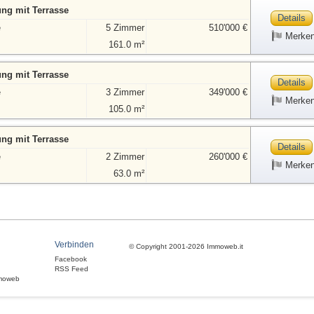
g mit Terrasse
Details
e
5 Zimmer
510'000 €
Merke
161.0 m²
g mit Terrasse
Details
e
3 Zimmer
349'000 €
Merke
105.0 m²
g mit Terrasse
Details
e
2 Zimmer
260'000 €
Merke
63.0 m²
Verbinden
© Copyright 2001-2026 Immoweb.it
Facebook
RSS Feed
moweb