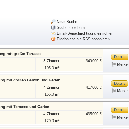
Neue Suche
Suche speichern
Email-Benachrichtigung einrichten
Ergebnisse als RSS abonnieren
g mit großer Terrasse
Details
e
3 Zimmer
349'000 €
Merke
105.0 m²
g mit großen Balkon und Garten
Details
e
4 Zimmer
417'000 €
Merke
155.0 m²
g mit Terrasse und Garten
Details
e
4 Zimmer
435'000 €
Merke
120.0 m²