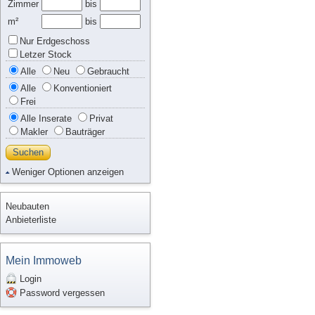
Zimmer
bis
m²
bis
Nur Erdgeschoss
Letzer Stock
Alle
Neu
Gebraucht
Alle
Konventioniert
Frei
Alle Inserate
Privat
Makler
Bauträger
Suchen
Weniger Optionen anzeigen
Neubauten
Anbieterliste
Mein Immoweb
Login
Password vergessen